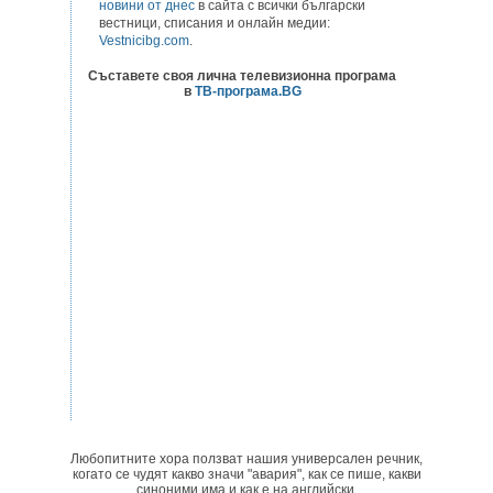
новини от днес
в сайта с всички български
вестници, списания и онлайн медии:
Vestnicibg.com
.
Съставете своя лична телевизионна програма
в
ТВ-програма.BG
Любопитните хора ползват нашия универсален речник,
когато се чудят какво значи "авария", как се пише, какви
синоними има и как е на английски.