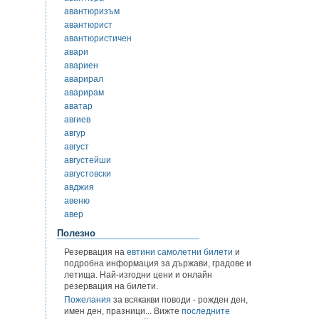
авантюризъм
авантюрист
авантюристичен
авари
авариен
аварирал
аварирам
аватар
авгиев
авгур
август
августейши
августовски
авджия
авеню
авер
Полезно
Резервация на
евтини самолетни билети
и
подробна информация за държави, градове и
летища. Най-изгодни цени и онлайн
резервация на билети.
Пожелания
за всякакви поводи - рожден ден,
имен ден, празници... Вижте
последните