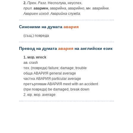
2.
Прен.
Разг.
Несполука, неуспех.
прил.
авариен
, аварийна, аварийно,
мн.
аварийни.
Авариен изход. Аварийна служба.
Синоними на думата
авария
(същ.) повреда
Превод на думата
авария
на английски език
1.
мор. wreck
ав. crash
тех. (повреда) failure; damage; trouble
обща АВАРИЯ general average
частна АВАРИЯ particular average
претърпявам АВАРИЯ meet with an accident
(при повреда) be damaged, break down
2. юр. мор. average