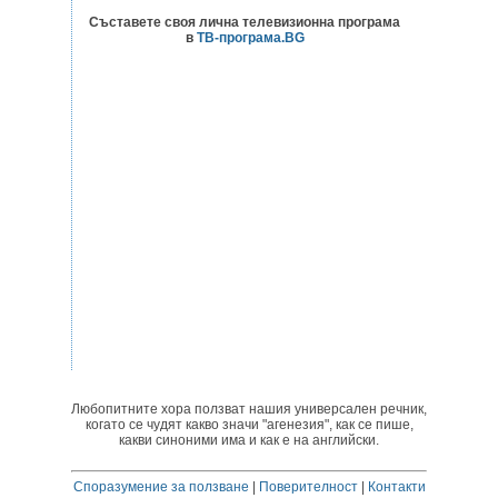
Съставете своя лична телевизионна програма
в
ТВ-програма.BG
Любопитните хора ползват нашия универсален речник,
когато се чудят какво значи "агенезия", как се пише,
какви синоними има и как е на английски.
Споразумение за ползване
|
Поверителност
|
Контакти