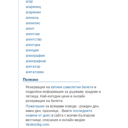
агар
агарянец
агарянин
агенеза
агенезис
агент
агентски
агентство
агентура
агенция
агиография
агиографски
агитатор
агитаторка
Полезно
Резервация на
евтини самолетни билети
и
подробна информация за държави, градове и
летища. Най-изгодни цени и онлайн
резервация на билети.
Пожелания
за всякакви поводи - рожден ден,
имен ден, празници... Вижте
последните
новини от днес
в сайта с всички български
вестници, списания и онлайн медии:
Vestnicibg.com
.