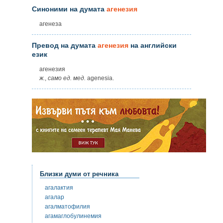
Синоними на думата
агенезия
агенеза
Превод на думата
агенезия
на английски
език
агенезия
ж.
,
само
ед.
мед.
agenesia.
Близки думи от речника
агалактия
агалар
агалматофилия
агамаглобулинемия