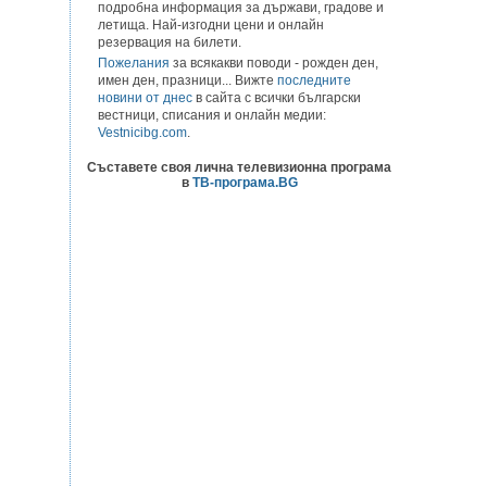
подробна информация за държави, градове и
летища. Най-изгодни цени и онлайн
резервация на билети.
Пожелания
за всякакви поводи - рожден ден,
имен ден, празници... Вижте
последните
новини от днес
в сайта с всички български
вестници, списания и онлайн медии:
Vestnicibg.com
.
Съставете своя лична телевизионна програма
в
ТВ-програма.BG