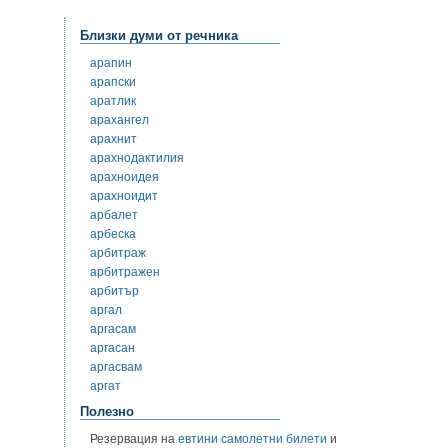
Близки думи от речника
арапин
арапски
аратлик
арахангел
арахнит
арахнодактилия
арахноидея
арахноидит
арбалет
арбеска
арбитраж
арбитражен
арбитър
аргал
аргасам
аргасан
аргасвам
аргат
Полезно
Резервация на
евтини самолетни билети
и