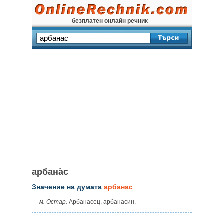
безплатен онлайн речник
арбана̀с
Значение на думата
арбанас
м. Остар.
Арбанасец, арбанасин.