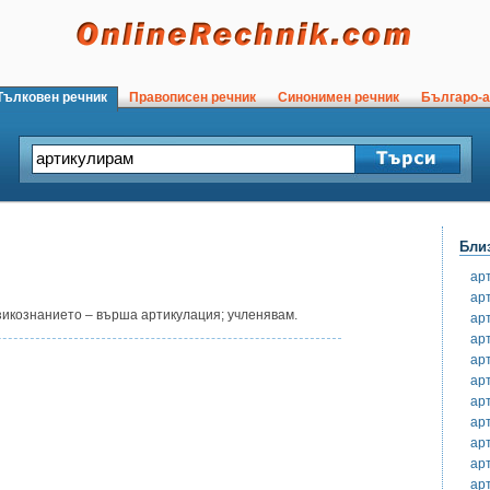
ълковен речник
Правописен речник
Синонимен речник
Българо-а
Бли
ар
ар
зикознанието – върша артикулация; учленявам.
ар
ар
ар
ар
ар
ар
ар
ар
ар