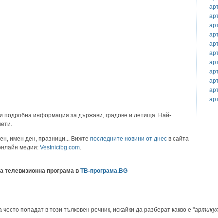
ар
ар
ар
ар
ар
ар
ар
ар
ар
ар
ар
и подробна информация за държави, градове и летища. Най-
лети.
ен, имен ден, празници... Вижте
последните новини от днес
в сайта
 онлайн медии:
Vestnicibg.com
.
а телевизионна програма в
ТВ-програма.BG
 често попадат в този тълковен речник, искайки да разберат какво е "
артику