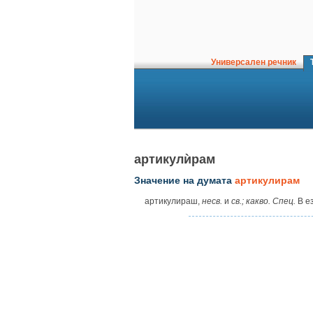
Универсален речник
Т
артикулѝрам
Значение на думата
артикулирам
артикулираш,
несв.
и
св.;
какво.
Спец.
В е