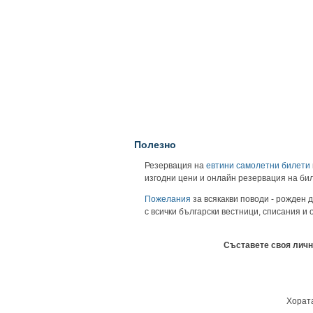
Полезно
Резервация на
евтини самолетни билети
изгодни цени и онлайн резервация на би
Пожелания
за всякакви поводи - рожден д
с всички български вестници, списания и
Съставете своя личн
Хората