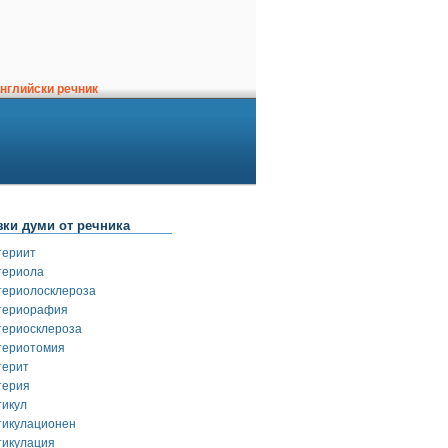
нглийски речник
зки думи от речника
териит
териола
териолосклероза
териорафия
териосклероза
териотомия
терит
терия
тикул
тикулационен
тикулация