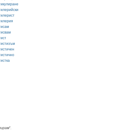
тикулиране
тилерийски
тилерист
тилерия
тисам
тисвам
тист
тистизъм
тистичен
тистично
тистка
лирам
".