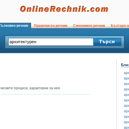
ълковен речник
Правописен речник
Синонимен речник
Българо-а
Бли
ар
ар
ар
рческите процеси, характерни за нея.
ар
ар
ар
ар
ар
ар
ар
ар