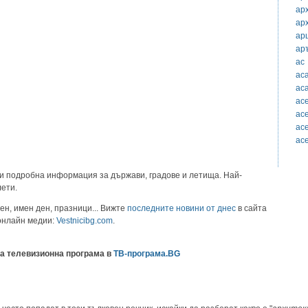
ар
ар
ар
ар
ас
ас
ас
ас
ас
ас
ас
и подробна информация за държави, градове и летища. Най-
лети.
ен, имен ден, празници... Вижте
последните новини от днес
в сайта
 онлайн медии:
Vestnicibg.com
.
а телевизионна програма в
ТВ-програма.BG