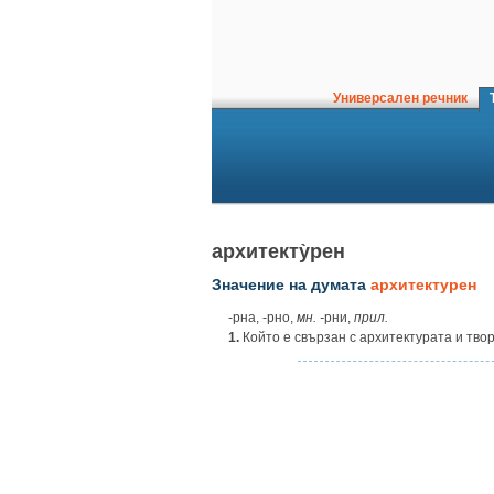
Универсален речник
Т
архитекту̀рен
Значение на думата
архитектурен
‑рна, ‑рно,
мн. ‑
рни,
прил.
1.
Който е свързан с архитектурата и тво