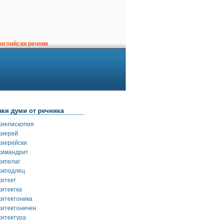
нглийски речник
зки думи от речника
хиепископия
хиерей
хиерейски
химандрит
хипелаг
хиподлец
хитект
хитектка
хитектоника
хитектоничен
хитектура