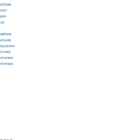
хитрав
хонт
шин
ъш
амблея
ансьор
ексуален
ептика
ептичен
ептично