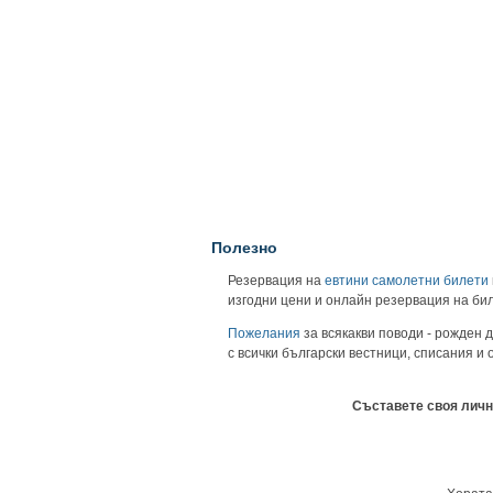
Полезно
Резервация на
евтини самолетни билети
изгодни цени и онлайн резервация на би
Пожелания
за всякакви поводи - рожден д
с всички български вестници, списания и
Съставете своя личн