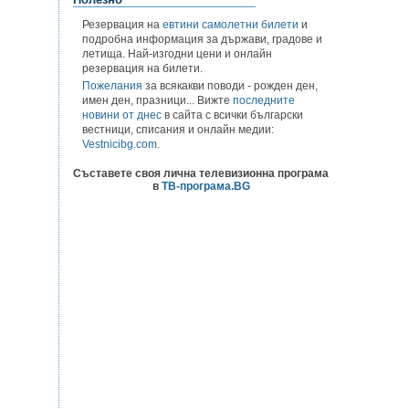
Резервация на
евтини самолетни билети
и
подробна информация за държави, градове и
летища. Най-изгодни цени и онлайн
резервация на билети.
Пожелания
за всякакви поводи - рожден ден,
имен ден, празници... Вижте
последните
новини от днес
в сайта с всички български
вестници, списания и онлайн медии:
Vestnicibg.com
.
Съставете своя лична телевизионна програма
в
ТВ-програма.BG