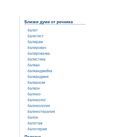
Близки думи от речника
балет
балетист
балирам
балировач
балировачка
балистика
балкан
балканджийка
балканджия
балкански
балкон
балнео-
балнеолог
балнеология
балнеотерапия
балон
балотаж
балотирам
Полезно