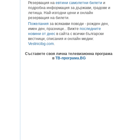
Резервация на
евтини самолетни билети
и
подробна информация за държави, градове и
летища. Най-изгодни цени и онлайн
резервация на билети.
Пожелания
за всякакви поводи - рожден ден,
имен ден, празници... Вижте
последните
новини от днес
в сайта с всички български
вестници, списания и онлайн медии:
Vestnicibg.com
.
Съставете своя лична телевизионна програма
в
ТВ-програма.BG