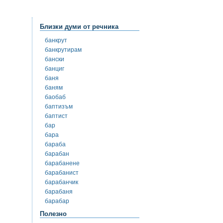
Близки думи от речника
банкрут
банкрутирам
бански
банциг
баня
баням
баобаб
баптизъм
баптист
бар
бара
бараба
барабан
барабанене
барабанист
барабанчик
барабаня
барабар
Полезно