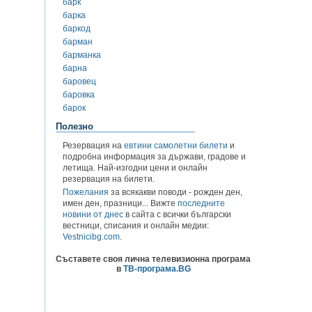
барк
барка
баркод
барман
барманка
барна
баровец
баровка
барок
Полезно
Резервация на
евтини самолетни билети
и
подробна информация за държави, градове и
летища. Най-изгодни цени и онлайн
резервация на билети.
Пожелания
за всякакви поводи - рожден ден,
имен ден, празници... Вижте
последните
новини от днес
в сайта с всички български
вестници, списания и онлайн медии:
Vestnicibg.com
.
Съставете своя лична телевизионна програма
в
ТВ-програма.BG