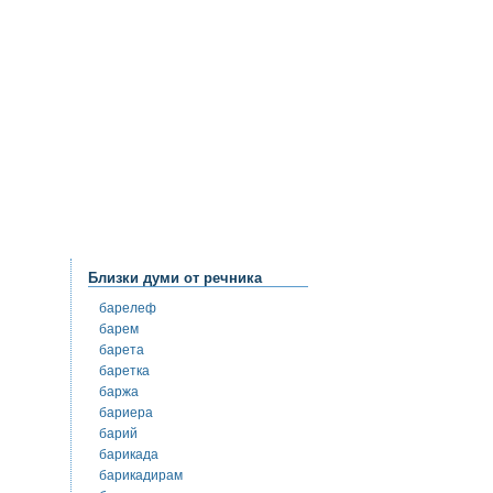
Близки думи от речника
барелеф
барем
барета
баретка
баржа
бариера
барий
барикада
барикадирам