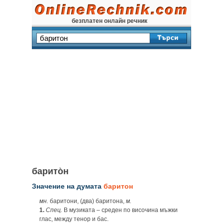
безплатен онлайн речник
барито̀н
Значение на думата
баритон
мн.
баритони, (два) баритона,
м.
1.
Спец.
В музиката – среден по височина мъжки
глас, между тенор и бас.