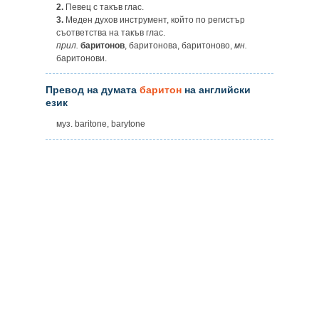
2.
Певец с такъв глас.
3.
Меден духов инструмент, който по регистър
съответства на такъв глас.
прил.
баритонов
, баритонова, баритоново,
мн.
баритонови.
Превод на думата
баритон
на английски
език
муз. baritone, barytone