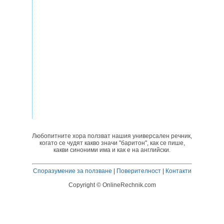
Любопитните хора ползват нашия универсален речник,
когато се чудят какво значи "баритон", как се пише,
какви синоними има и как е на английски.
Споразумение за ползване
|
Поверителност
|
Контакти
Copyright © OnlineRechnik.com