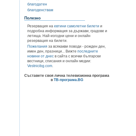
благодатен
благоденствам
Полезно
Резервация на
евтини самолетни билети
и
подробна информация за държави, градове и
летища. Най-изгодни цени и онлайн
резервация на билети.
Пожелания
за всякакви поводи - рожден ден,
имен ден, празници... Вижте
последните
новини от днес
в сайта с всички български
вестници, списания и онлайн медии:
Vestnicibg.com
.
Съставете своя лична телевизионна програма
в
ТВ-програма.BG