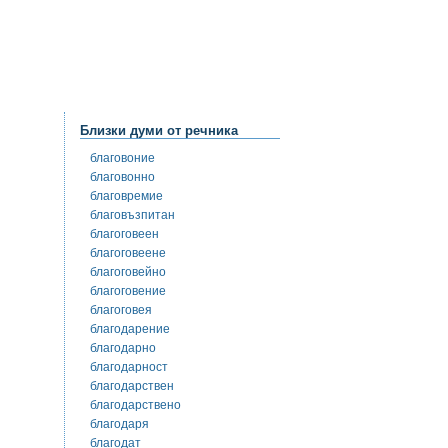
Близки думи от речника
благовоние
благовонно
благовремие
благовъзпитан
благоговеен
благоговеене
благоговейно
благоговение
благоговея
благодарение
благодарно
благодарност
благодарствен
благодарствено
благодаря
благодат