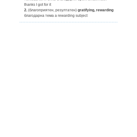
thanks I got for it
2.
(благоприятен, резултатен)
gratifying, rewarding
благодарна тема a rewarding subject