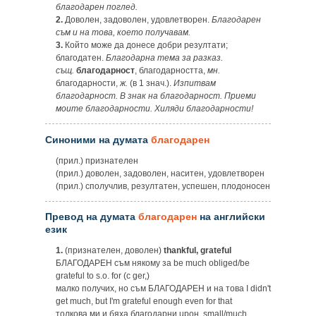
благодарен поглед.
2.
Доволен, задоволен, удовлетворен.
Благодарен
съм и на това, което получавам.
3.
Който може да донесе добри резултати;
благодатен.
Благодарна тема за разказ.
същ.
благодарност
, благодарността,
мн.
благодарности,
ж.
(в 1 знач.).
Изпитвам
благодарност. В знак на благодарност. Приеми
моите благодарности. Хиляди благодарности!
Синоними на думата
благодарен
(прил.) признателен
(прил.) доволен, задоволен, наситен, удовлетворен
(прил.) сполучлив, резултатен, успешен, плодоносен
Превод на думата
благодарен
на английски
език
1.
(признателен, доволен)
thankful, grateful
БЛАГОДАРЕН съм някому за be much obliged/be
grateful to s.o. for (c ger,)
малко получих, но съм БЛАГОДАРЕН и на това I didn't
get much, but I'm grateful enough even for that
толкова ми и бяха благодарни upoн. small/much