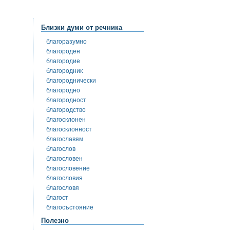
Близки думи от речника
благоразумно
благороден
благородие
благородник
благороднически
благородно
благородност
благородство
благосклонен
благосклонност
благославям
благослов
благословен
благословение
благословия
благословя
благост
благосъстояние
Полезно