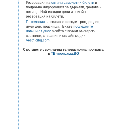
Резервация на
евтини самолетни билети
и
подробна информация за държави, градове и
летища. Най-изгодни цени и онлайн
резервация на билети.
Пожелания
за всякакви поводи - рожден ден,
имен ден, празници... Вижте
последните
новини от днес
в сайта с всички български
вестници, списания и онлайн медии:
Vestnicibg.com
.
Съставете своя лична телевизионна програма
в
ТВ-програма.BG