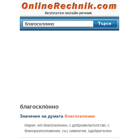
безплатен онлайн речник
благоскло̀нно
Значение на думата
благосклонно
Нареч. от
благосклонен; с доброжелателство, с
благоразположение, със симпатия, одобрително.