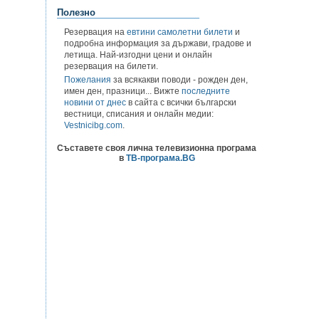
Полезно
Резервация на
евтини самолетни билети
и
подробна информация за държави, градове и
летища. Най-изгодни цени и онлайн
резервация на билети.
Пожелания
за всякакви поводи - рожден ден,
имен ден, празници... Вижте
последните
новини от днес
в сайта с всички български
вестници, списания и онлайн медии:
Vestnicibg.com
.
Съставете своя лична телевизионна програма
в
ТВ-програма.BG