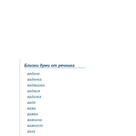
Близки думи от речника
вадене
ваденка
ваджишки
ваджия
вадичка
вадя
важа
важен
важнича
важност
ваза