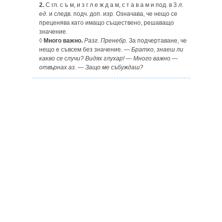
2.
С гл. с ъ м, и з г л е ж д а м, с т а в а м и под. в 3
л.
ед.
и следв. подч. доп. изр. Означава, че нещо се
преценява като имащо съществено, решаващо
значение.
◊
Много важно.
Разг. Пренебр.
За подчертаване, че
нещо е съвсем без значение. —
Братко, знаеш ли
какво се случи? Видях глухар! — Много важно —
отвърнах аз. — Защо ме събуждаш?