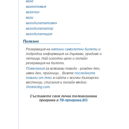
вазе
вазектомия
вазелин
вази
вазодилатативен
вазодилататор
вазодилатация
Полезно
Резервация на
евтини самолетни билети
и
подробна информация за държави, градове и
летища. Най-изгодни цени и онлайн
резервация на билети.
Пожелания
за всякакви поводи - рожден ден,
имен ден, празници... Вижте
последните
новини от днес
в сайта с всички български
вестници, списания и онлайн медии:
Vestnicibg.com
.
Съставете своя лична телевизионна
програма в
ТВ-програма.BG