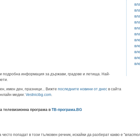
вл
вл
вл
вл
вл
вл
вл
вл
вл
вл
вл
и подробна информация за държави, градове и летища. Най-
лети.
ен, имен ден, празници... Вижте
последните новини от днес
в сайта
 онлайн медии:
Vestnicibg.com
.
а телевизионна програма в
ТВ-програма.BG
 често попадат в този тълковен речник, искайки да разберат какво е "
власто