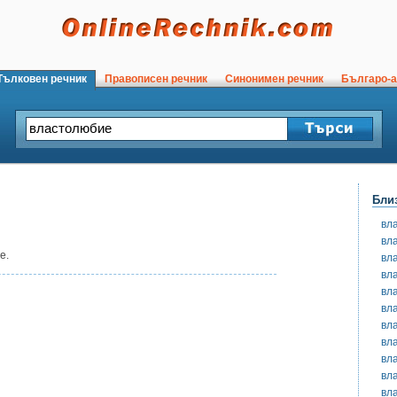
ълковен речник
Правописен речник
Синонимен речник
Българо-а
Бли
вл
вл
е.
вл
вл
вл
вл
вл
вл
вл
вл
вл