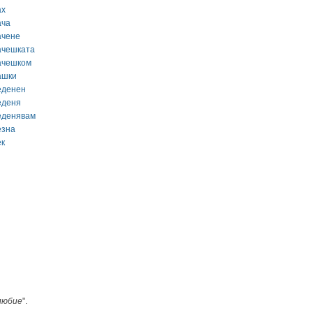
ах
ача
ачене
ачешката
ачешком
ашки
еденен
еденя
еденявам
езна
ек
любие
".