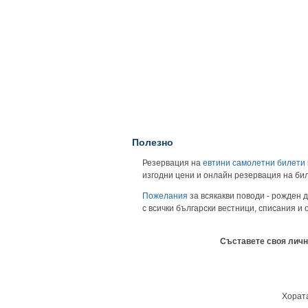
Полезно
Резервация на
евтини самолетни билети
изгодни цени и онлайн резервация на би
Пожелания
за всякакви поводи - рожден д
с всички български вестници, списания и
Съставете своя личн
Хората