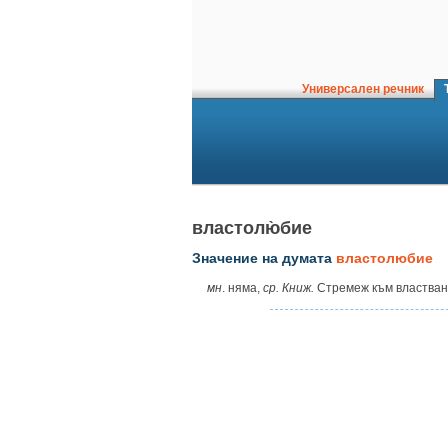
Универсален речник
Т
властолю̀бие
Значение на думата
властолюбие
мн
. няма,
ср. Книж.
Стремеж към властван