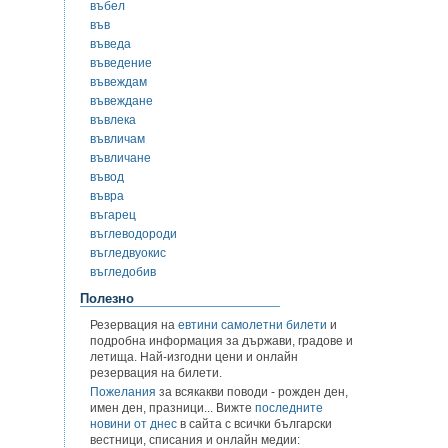
въбел
във
въведа
въведение
въвеждам
въвеждане
въвлека
въвличам
въвличане
въвод
въвра
въгарец
въглеводороди
въгледвуокис
въгледобив
Полезно
Резервация на
евтини самолетни билети
и
подробна информация за държави, градове и
летища. Най-изгодни цени и онлайн
резервация на билети.
Пожелания
за всякакви поводи - рожден ден,
имен ден, празници... Вижте
последните
новини от днес
в сайта с всички български
вестници, списания и онлайн медии: