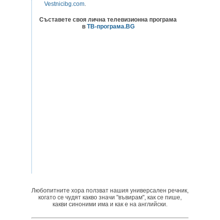
Vestnicibg.com
.
Съставете своя лична телевизионна програма
в
ТВ-програма.BG
Любопитните хора ползват нашия универсален речник,
когато се чудят какво значи "въвирам", как се пише,
какви синоними има и как е на английски.