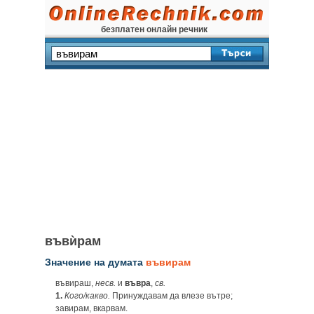
безплатен онлайн речник
въвѝрам
Значение на думата
въвирам
въвираш,
несв.
и
въвра
,
св.
1.
Кого/какво.
Принуждавам да влезе вътре;
завирам, вкарвам.