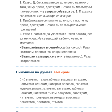
2.
Какво.
Доближавам нещо до лицето на някого
така, че му преча, досаждам.
Стига си ми въвирал
тоя вестник!
–
въвирам се/въвра се. 1.
Пъхам се,
вмъквам се.
Все в шкафа се въвира!
2.
Приближавам се плътно до някого така, че му
преча, досаждам.
Стига си се въвирал в мене,
пречиш ми!
3.
Разг.
Слагам се да участвам в някоя работа, без
да ме искат.
Не се въвирай, където не ти е
мястото!
•
Въвирам/въвра в очите/носа
(
на някого
)
.
Разг.
Натяквам, припомням нещо неприятно.
•
Въвирам се/въвра се в очите
(
на някого
)
.
Разг.
Натрапвам се.
Синоними на думата
въвирам
(гл.) втиквам, пъхам, вбивам, вкарвам, впъхвам,
напъхвам, блъскам, навирам, завирам, вмъквам,
мушкам, ръгам, затиквам, затъквам, забивам,
набивам, натиквам, тикам, забучвам, забождам,
натъквам, провирам, въвеждам, вмествам,
помествам, поставям, втъквам