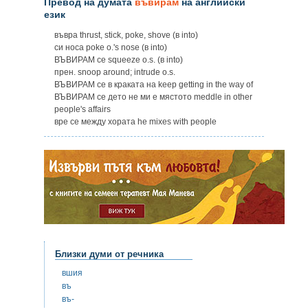
Превод на думата
въвирам
на английски
език
въвра thrust, stick, poke, shove (в into)
си носа poke o.'s nose (в into)
ВЪВИРАМ се squeeze o.s. (в into)
прен. snoop around; intrude o.s.
ВЪВИРАМ се в краката на keep getting in the way of
ВЪВИРАМ се дето не ми е мястото meddle in other
people's affairs
вре се между хората he mixes with people
Близки думи от речника
вшия
въ
въ-