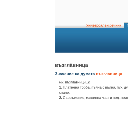
Универсален речник
Т
възгла̀вница
Значение на думата
възглавница
мн.
възглавници,
ж.
1.
Платнена торба, пълна с вълна, пух, ду
спане.
2.
Съоръжение, машинна част и под., които