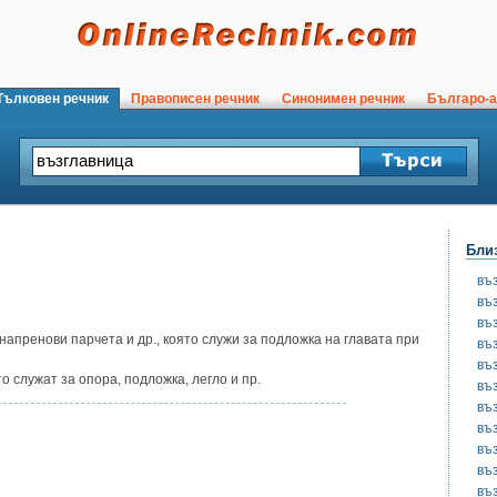
ълковен речник
Правописен речник
Синонимен речник
Българо-а
Бли
въ
въ
въ
напренови парчета и др., която служи за подложка на главата при
въ
въ
 служат за опора, подложка, легло и пр.
въ
въ
въ
въ
въ
въ