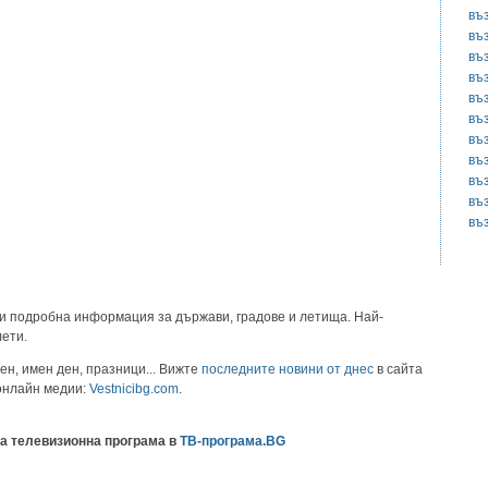
въ
въ
въ
въ
въ
въ
въ
въ
въ
въ
въ
и подробна информация за държави, градове и летища. Най-
лети.
ен, имен ден, празници... Вижте
последните новини от днес
в сайта
 онлайн медии:
Vestnicibg.com
.
а телевизионна програма в
ТВ-програма.BG