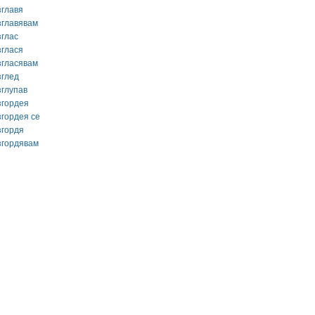
зглавя
зглавявам
зглас
зглася
згласявам
зглед
зглупав
згордея
згордея се
згордя
згордявам