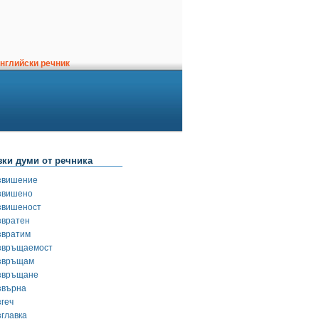
нглийски речник
зки думи от речника
звишение
звишено
звишеност
звратен
звратим
звръщаемост
звръщам
звръщане
звърна
згеч
зглавка