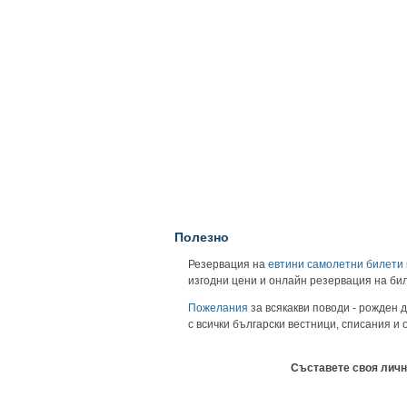
Полезно
Резервация на
евтини самолетни билети
изгодни цени и онлайн резервация на би
Пожелания
за всякакви поводи - рожден д
с всички български вестници, списания и
Съставете своя личн