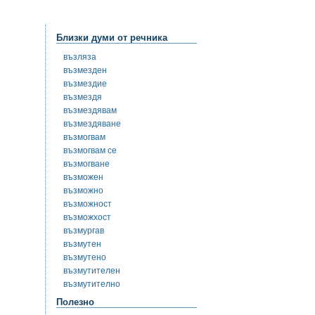
Близки думи от речника
възляза
възмезден
възмездие
възмездя
възмездявам
възмездяване
възмогвам
възмогвам се
възмогване
възможен
възможно
възможност
възможхост
възмургав
възмутен
възмутено
възмутителен
възмутително
Полезно