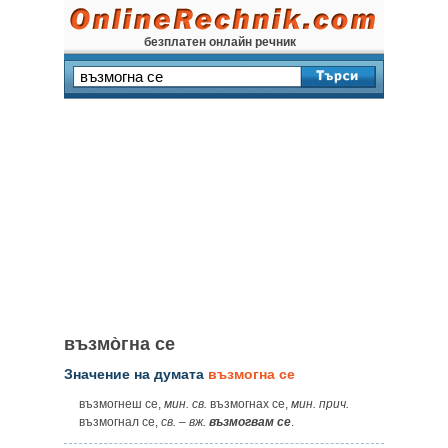
безплатен онлайн речник
възмо̀гна се
Значение на думата
възмогна се
възмогнеш се,
мин. св.
възмогнах се,
мин. прич.
възмогнал се,
св.
–
вж.
възмогвам се
.