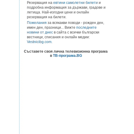
Резервация на
евтини самолетни билети
и
подробна информация за държави, градове и
летища. Най-изгодни цени и онлайн
резервация на билети.
Пожелания
за всякакви поводи - рожден ден,
имен ден, празници... Вижте
последните
новини от днес
в сайта с всички български
вестници, списания и онлайн медии:
Vestnicibg.com
.
Съставете своя лична телевизионна програма
в
ТВ-програма.BG