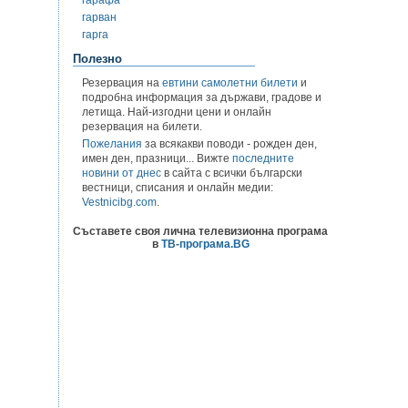
гарван
гарга
Полезно
Резервация на
евтини самолетни билети
и
подробна информация за държави, градове и
летища. Най-изгодни цени и онлайн
резервация на билети.
Пожелания
за всякакви поводи - рожден ден,
имен ден, празници... Вижте
последните
новини от днес
в сайта с всички български
вестници, списания и онлайн медии:
Vestnicibg.com
.
Съставете своя лична телевизионна програма
в
ТВ-програма.BG