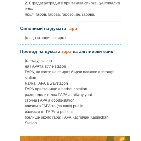
2.
Сградата/сградите при такава спирка.
Централна
гара.
прил.
гаров
, гарова, гарово,
мн.
гарови.
Синоними на думата
гара
(същ.) станция, спирка
Превод на думата
гара
на английски език
(railway) station
на ГАРАта at the station
ГАРА, нa която не спират бързи влакове а through
station
малка ГАРА a waystation
ГАРА пристанище a harbour station
разпределителна ГАРА a railway yard
сточна ГАРА a goods-station
влизам в ГАРА та (за влак) pull in
излизам от ГАРАта pull out
(селище около гара) ГАРА Каспичан Kaspichan
Station