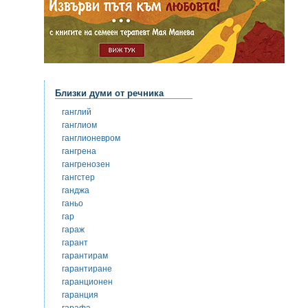
Близки думи от речника
ганглий
ганглиом
ганглионевром
гангрена
гангренозен
гангстер
ганджа
ганьо
гар
гараж
гарант
гарантирам
гарантиране
гаранционен
гаранция
гарафа