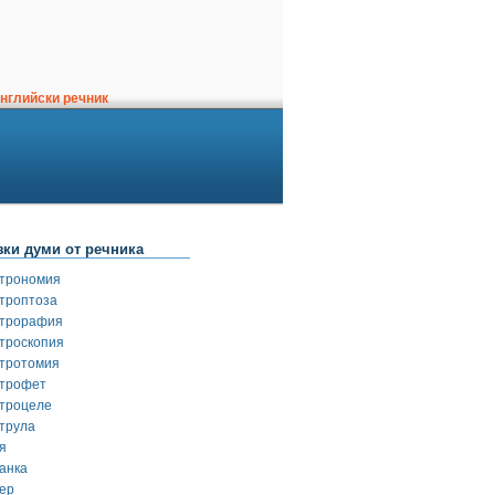
нглийски речник
зки думи от речника
строномия
строптоза
строрафия
строскопия
стротомия
строфет
строцеле
струла
я
танка
тер