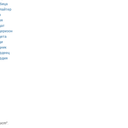
убица
улайтер
ф
фя
щат
щеризон
щета
щи
щник
ардеец
ардия
ист
".