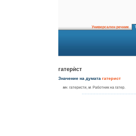
Универсален речник
Т
гатерѝст
Значение на думата
гатерист
мн.
гатеристи,
м.
Работник на гатер.