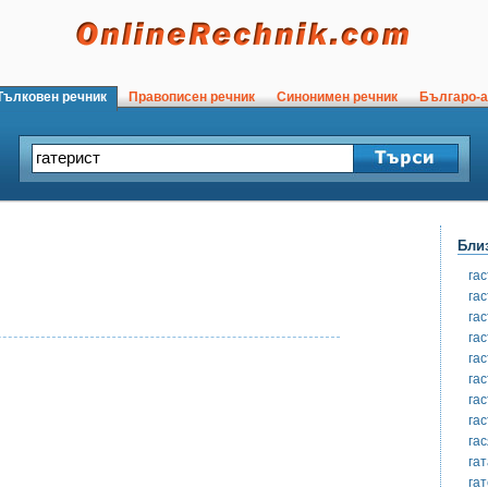
ълковен речник
Правописен речник
Синонимен речник
Българо-а
Бли
га
га
га
га
га
га
га
га
гас
га
га