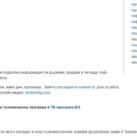
га
га
га
га
га
га
га
га
га
гв
гв
и подробна информация за държави, градове и летища. Най-
лети.
ен, имен ден, празници... Вижте
последните новини от днес
в сайта
 онлайн медии:
Vestnicibg.com
.
а телевизионна програма в
ТВ-програма.BG
та често попадат в този тълковен речник, искайки да разберат какво е "
гатер