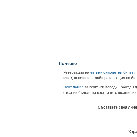
Полезно
Резервация на
евтини самолетни билети
изгодни цени и онлайн резервация на би
Пожелания
за всякакви поводи - рожден д
с всички български вестници, списания и
Съставете своя личн
Хора