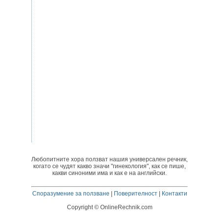
Любопитните хора ползват нашия универсален речник,
когато се чудят какво значи "гинекология", как се пише,
какви синоними има и как е на английски.
Споразумение за ползване
|
Поверителност
|
Контакти
Copyright © OnlineRechnik.com