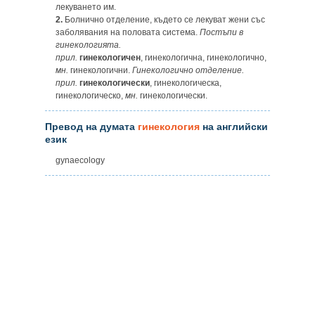
лекуването им.
2.
Болнично отделение, където се лекуват жени със
заболявания на половата система.
Постъпи в
гинекологията.
прил.
гинекологичен
, гинекологична, гинекологично,
мн.
гинекологични.
Гинекологично отделение.
прил.
гинекологически
, гинекологическа,
гинекологическо,
мн.
гинекологически.
Превод на думата
гинекология
на английски
език
gynaecology