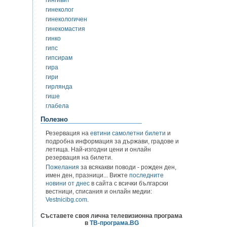
гингивит
гинеколог
гинекологичен
гинекомастия
гинко
гипс
гипсирам
гира
гири
гирлянда
гише
глабела
Полезно
Резервация на
евтини самолетни билети
и
подробна информация за държави, градове и
летища. Най-изгодни цени и онлайн
резервация на билети.
Пожелания
за всякакви поводи - рожден ден,
имен ден, празници... Вижте
последните
новини от днес
в сайта с всички български
вестници, списания и онлайн медии:
Vestnicibg.com
.
Съставете своя лична телевизионна програма
в
ТВ-програма.BG