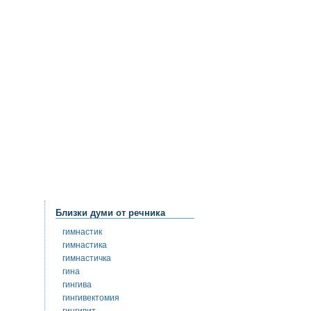
Близки думи от речника
гимнастик
гимнастика
гимнастичка
гина
гингива
гингивектомия