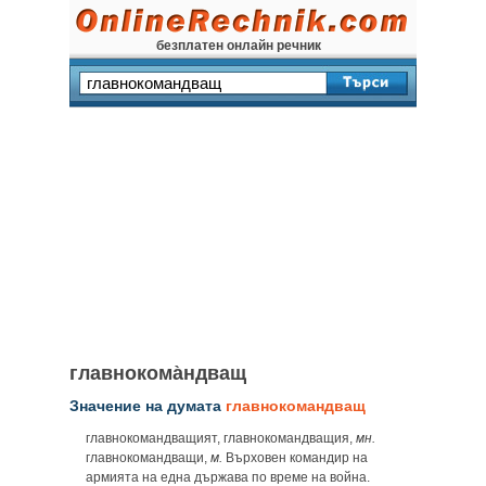
безплатен онлайн речник
главнокома̀ндващ
Значение на думата
главнокомандващ
главнокомандващият, главнокомандващия,
мн.
главнокомандващи,
м.
Върховен командир на
армията на една държава по време на война.