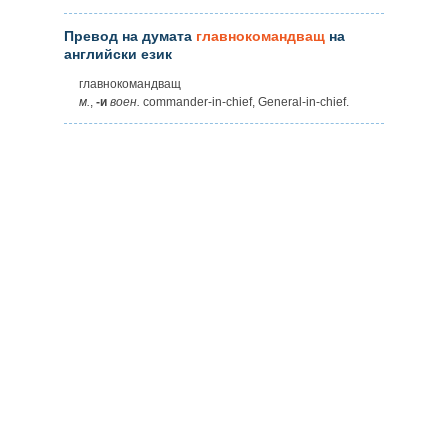
Превод на думата
главнокомандващ
на
английски език
главнокомандващ
м.
,
-и
воен.
commander-in-chief, General-in-chief.