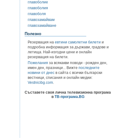
главоболие
главоболия
главоболя
главозамайвам
главозамайване
Полезно
Резервация на
евтини самолетни билети
и
подробна информация за държави, градове и
летища. Най-изгодни цени и онлайн
резервация на билети.
Пожелания
за всякакви поводи - рожден ден,
имен ден, празници... Вижте
последните
новини от днес
в сайта с всички български
вестници, списания и онлайн медии:
Vestnicibg.com
.
Съставете своя лична телевизионна програма
в
ТВ-програма.BG