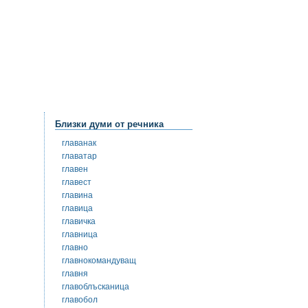
Близки думи от речника
главанак
главатар
главен
главест
главина
главица
главичка
главница
главно
главнокомандуващ
главня
главоблъсканица
главобол