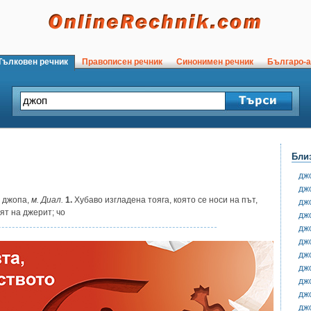
ълковен речник
Правописен речник
Синонимен речник
Българо-а
Бли
дж
дж
джопа,
м. Диал.
1.
Хубаво изгладена тояга, която се носи на път,
дж
ят на джерит; чо
дж
дж
дж
дж
дж
дж
дж
дж