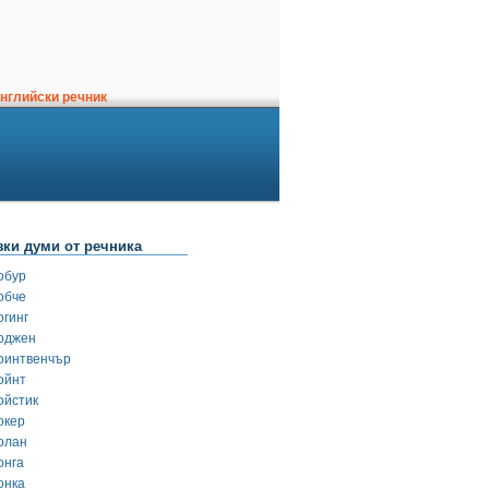
нглийски речник
зки думи от речника
обур
обче
огинг
оджен
оинтвенчър
ойнт
ойстик
окер
олан
онга
онка