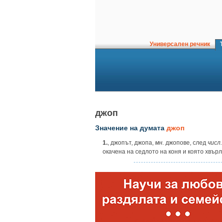
Универсален речник
Т
джоп
Значение на думата
джоп
1.
, джопът, джопа,
мн.
джопове, след
числ.
окачена на седлото на коня и която хвърл