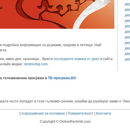
дж
дж
дж
дж
дж
дж
дж
дж
и подробна информация за държави, градове и летища. Най-
дж
лети.
дж
ен, имен ден, празници... Вижте
последните новини от днес
в сайта
дж
 онлайн медии:
Vestnicibg.com
.
а телевизионна програма в
ТВ-програма.BG
рата често попадат в този тълковен речник, искайки да разберат какво е "
джо
Споразумение за ползване
|
Поверителност
|
Контакти
Copyright © OnlineRechnik.com