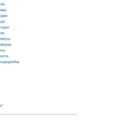
убе
увка
удже
удо
уздан
ука
умбуш
умерка
уна
унгла
унджурийка
п
".