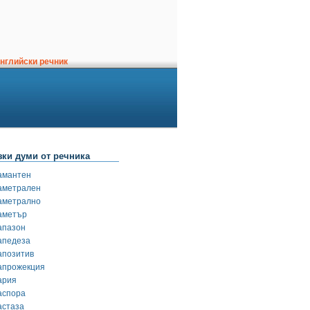
нглийски речник
зки думи от речника
амантен
аметрален
аметрално
аметър
апазон
апедеза
апозитив
апрожекция
ария
аспора
астаза