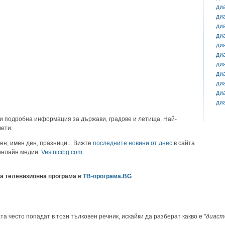
ди
ди
ди
ди
ди
ди
ди
ди
ди
ди
ди
и подробна информация за държави, градове и летища. Най-
лети.
ен, имен ден, празници... Вижте
последните новини от днес
в сайта
 онлайн медии:
Vestnicibg.com
.
а телевизионна програма в
ТВ-програма.BG
та често попадат в този тълковен речник, искайки да разберат какво е "
диаст