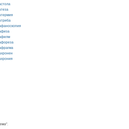
астола
атеза
атермия
атриба
афаноскопия
афиза
афилм
афореза
афрагма
ахронен
ахрония
ема
".