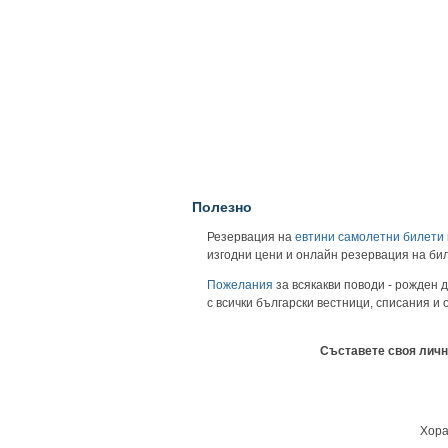
Полезно
Резервация на
евтини самолетни билети
изгодни цени и онлайн резервация на би
Пожелания
за всякакви поводи - рожден д
с всички български вестници, списания и
Съставете своя личн
Хора