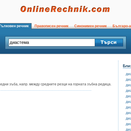
ълковен речник
Правописен речник
Синонимен речник
Българо-а
Бли
ди
ди
едни зъба, напр. между средните резци на горната зъбна редица.
ди
ди
ди
ди
ди
ди
ди
ди
ди