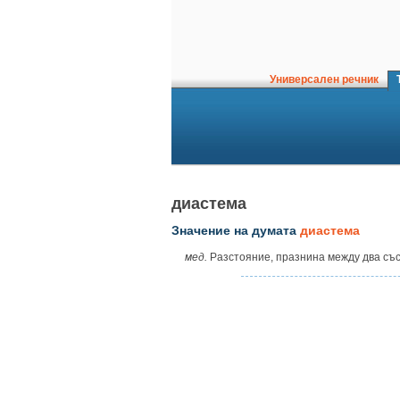
Универсален речник
Т
диастема
Значение на думата
диастема
мед.
Разстояние, празнина между два със