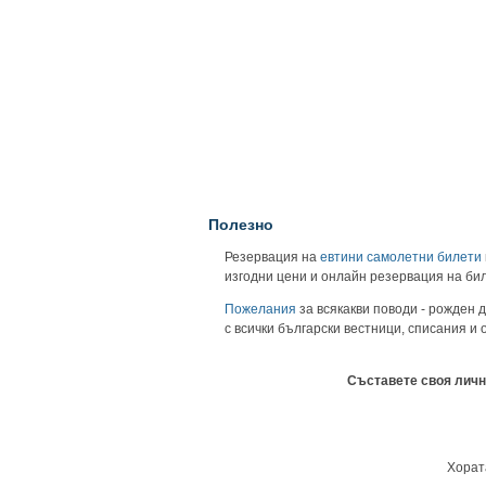
Полезно
Резервация на
евтини самолетни билети
изгодни цени и онлайн резервация на би
Пожелания
за всякакви поводи - рожден д
с всички български вестници, списания и
Съставете своя личн
Хората