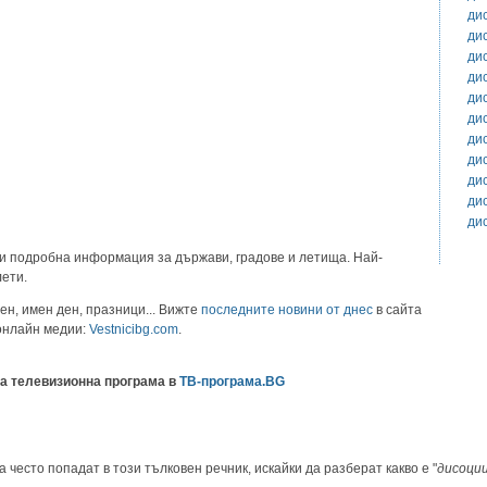
ди
ди
ди
ди
ди
ди
ди
ди
ди
ди
ди
и подробна информация за държави, градове и летища. Най-
лети.
ен, имен ден, празници... Вижте
последните новини от днес
в сайта
 онлайн медии:
Vestnicibg.com
.
а телевизионна програма в
ТВ-програма.BG
 често попадат в този тълковен речник, искайки да разберат какво е "
дисоци