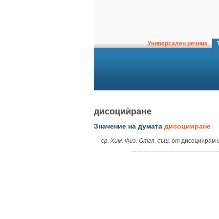
Универсален речник
Т
дисоциѝране
Значение на думата
дисоцииране
ср. Хим. Физ. Отгл. същ. от
дисоциирам