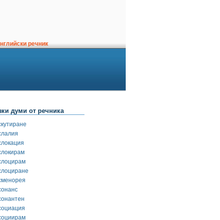
нглийски речник
зки думи от речника
скутиране
слалия
слокация
слокирам
слоцирам
слоциране
сменорея
сонанс
сонантен
социация
социирам