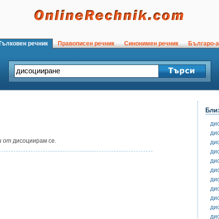
ълковен речник
Правописен речник
Синонимен речник
Българо-а
Бли
ди
ди
и от
дисоциирам се.
ди
ди
ди
ди
ди
ди
ди
ди
ди