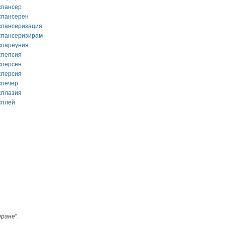
спансер
спансерен
спансеризация
спансеризирам
спареуния
спепсия
сперсен
сперсия
спечер
сплазия
сплей
иране
".