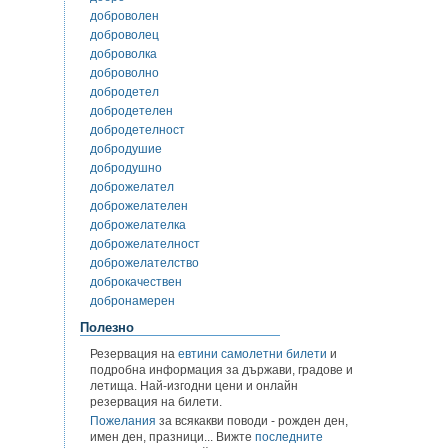
доброволен
доброволец
доброволка
доброволно
добродетел
добродетелен
добродетелност
добродушие
добродушно
доброжелател
доброжелателен
доброжелателка
доброжелателност
доброжелателство
доброкачествен
добронамерен
Полезно
Резервация на
евтини самолетни билети
и
подробна информация за държави, градове и
летища. Най-изгодни цени и онлайн
резервация на билети.
Пожелания
за всякакви поводи - рожден ден,
имен ден, празници... Вижте
последните