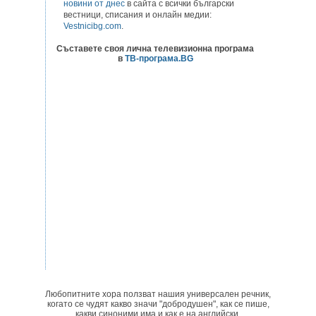
новини от днес
в сайта с всички български
вестници, списания и онлайн медии:
Vestnicibg.com
.
Съставете своя лична телевизионна програма
в
ТВ-програма.BG
Любопитните хора ползват нашия универсален речник,
когато се чудят какво значи "добродушен", как се пише,
какви синоними има и как е на английски.