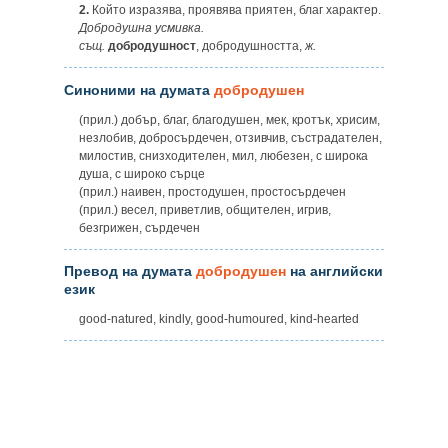
2.
Който изразява, проявява приятен, благ характер.
Добродушна усмивка.
същ.
добродушност
, добродушността,
ж.
Синоними на думата
добродушен
(прил.) добър, благ, благодушен, мек, кротък, хрисим,
незлобив, добросърдечен, отзивчив, състрадателен,
милостив, снизходителен, мил, любезен, с широка
душа, с широко сърце
(прил.) наивен, простодушен, простосърдечен
(прил.) весел, приветлив, общителен, игрив,
безгрижен, сърдечен
Превод на думата
добродушен
на английски
език
good-natured, kindly, good-humoured, kind-hearted