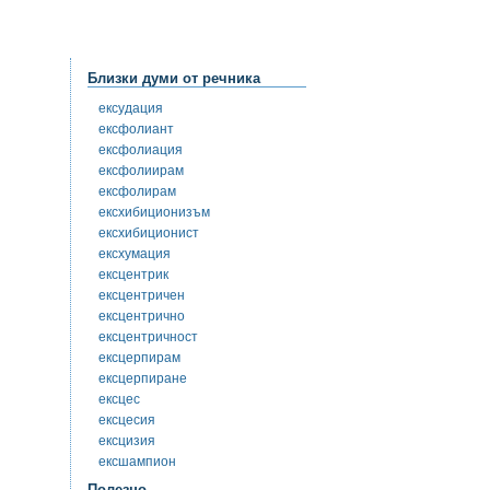
Близки думи от речника
ексудация
ексфолиант
ексфолиация
ексфолиирам
ексфолирам
ексхибиционизъм
ексхибиционист
ексхумация
ексцентрик
ексцентричен
ексцентрично
ексцентричност
ексцерпирам
ексцерпиране
ексцес
ексцесия
ексцизия
ексшампион
Полезно