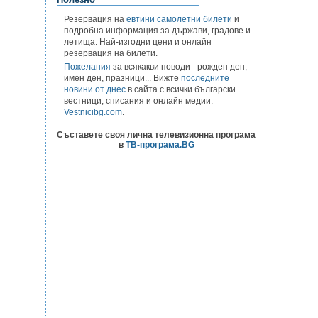
Резервация на
евтини самолетни билети
и
подробна информация за държави, градове и
летища. Най-изгодни цени и онлайн
резервация на билети.
Пожелания
за всякакви поводи - рожден ден,
имен ден, празници... Вижте
последните
новини от днес
в сайта с всички български
вестници, списания и онлайн медии:
Vestnicibg.com
.
Съставете своя лична телевизионна програма
в
ТВ-програма.BG