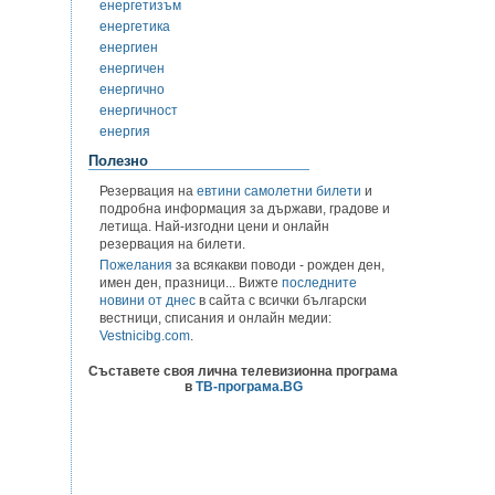
енергетизъм
енергетика
енергиен
енергичен
енергично
енергичност
енергия
Полезно
Резервация на
евтини самолетни билети
и
подробна информация за държави, градове и
летища. Най-изгодни цени и онлайн
резервация на билети.
Пожелания
за всякакви поводи - рожден ден,
имен ден, празници... Вижте
последните
новини от днес
в сайта с всички български
вестници, списания и онлайн медии:
Vestnicibg.com
.
Съставете своя лична телевизионна програма
в
ТВ-програма.BG