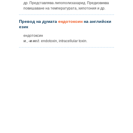
др. Представлява липополизахарид. Предизвиква
повишаване на температурата, хипотония и др.
Превод на думата
ендотоксин
на английски
език
ендотоксин
м.
,
-и
мед.
endotoxin, intracellular toxin.