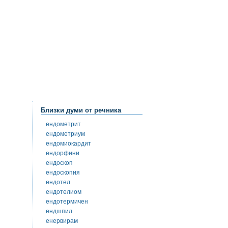
Близки думи от речника
ендометрит
ендометриум
ендомиокардит
ендорфини
ендоскоп
ендоскопия
ендотел
ендотелиом
ендотермичен
ендшпил
енервирам