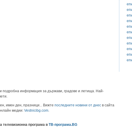
еп
еп
еп
еп
еп
еп
еп
еп
еп
еп
еп
и подробна информация за държави, градове и летища. Най-
лети.
ен, имен ден, празници... Вижте
последните новини от днес
в сайта
 онлайн медии:
Vestnicibg.com
.
а телевизионна програма в
ТВ-програма.BG