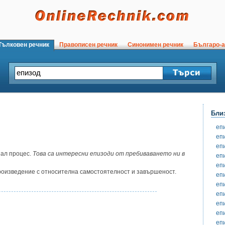
ълковен речник
Правописен речник
Синонимен речник
Българо-а
Бли
еп
еп
еп
нал процес.
Това са интересни епизоди от пребиваването ни в
еп
еп
роизведение с относителна самостоятелност и завършеност.
еп
еп
еп
еп
еп
еп