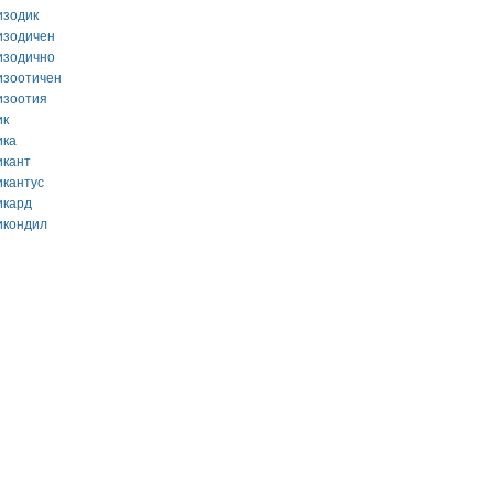
изодик
изодичен
изодично
изоотичен
изоотия
ик
ика
икант
икантус
икард
икондил