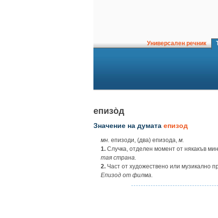
Универсален речник
Т
епизо̀д
Значение на думата
епизод
мн.
епизоди, (два) епизода,
м.
1.
Случка, отделен момент от някакъв ми
тая страна.
2.
Част от художествено или музикално п
Епизод от филма.