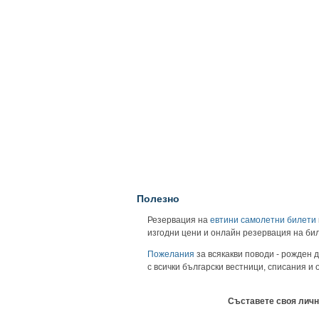
Полезно
Резервация на
евтини самолетни билети
изгодни цени и онлайн резервация на би
Пожелания
за всякакви поводи - рожден д
с всички български вестници, списания и
Съставете своя личн