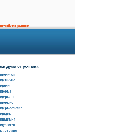
нглийски речник
зки думи от речника
идемичен
идемично
идемия
идерма
идермален
идермис
идермофития
идидим
идидимит
идурален
изиотомия