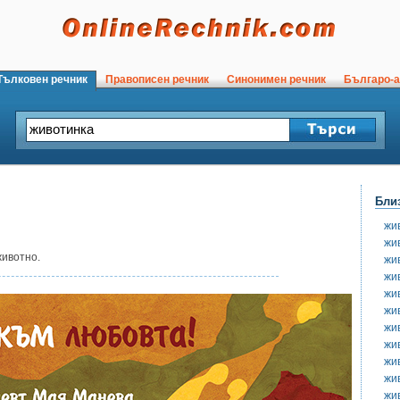
ълковен речник
Правописен речник
Синонимен речник
Българо-а
Бли
жи
жи
животно.
жи
жи
жи
жи
жи
жи
жи
жи
жи