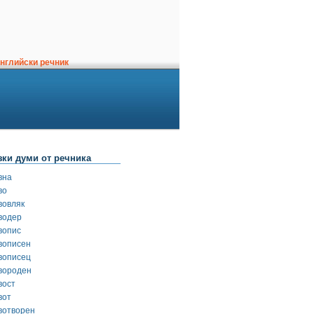
нглийски речник
зки думи от речника
вна
во
вовляк
водер
вопис
вописен
вописец
вороден
вост
вот
вотворен