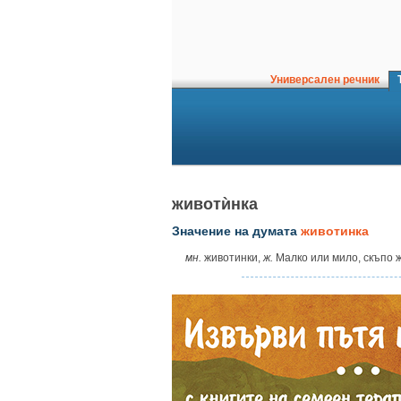
Универсален речник
Т
животѝнка
Значение на думата
животинка
мн.
животинки,
ж.
Малко или мило, скъпо 