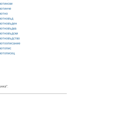
вотински
вотинче
вотно
вотновъд
вотновъден
вотновъдка
вотновъдски
вотновъдство
вотоописание
вотопис
вотописец
инка
".