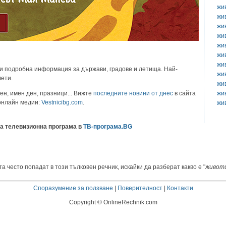
жи
жи
жи
жи
жи
жи
жи
и подробна информация за държави, градове и летища. Най-
жи
лети.
жи
жи
ен, имен ден, празници... Вижте
последните новини от днес
в сайта
 онлайн медии:
Vestnicibg.com
.
жи
а телевизионна програма в
ТВ-програма.BG
а често попадат в този тълковен речник, искайки да разберат какво е "
живот
Споразумение за ползване
|
Поверителност
|
Контакти
Copyright © OnlineRechnik.com