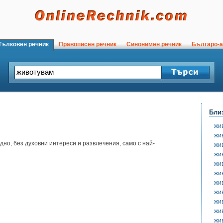
ълковен речник
Правописен речник
Синонимен речник
Българо-а
Бли
жи
жи
но, без духовни интереси и развлечения, само с най-
жи
жи
жи
жи
жи
жи
жи
жи
жи