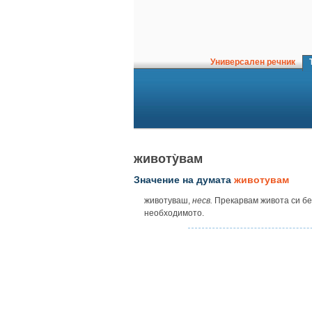
Универсален речник
Т
животу̀вам
Значение на думата
животувам
животуваш,
несв.
Прекарвам живота си бед
необходимото.