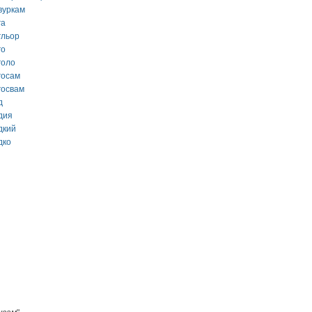
вуркам
га
гльор
го
голо
госам
госвам
д
дия
дкий
дко