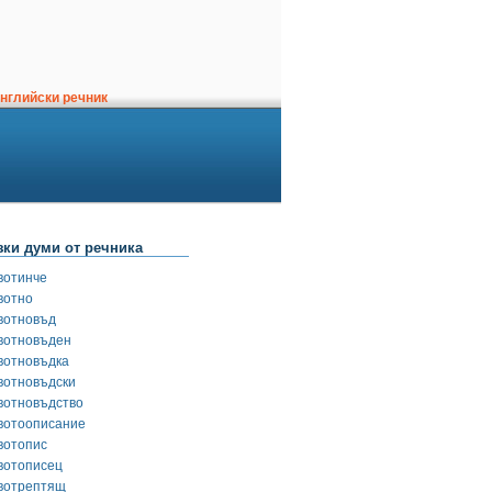
нглийски речник
зки думи от речника
вотинче
вотно
вотновъд
вотновъден
вотновъдка
вотновъдски
вотновъдство
вотоописание
вотопис
вотописец
вотрептящ