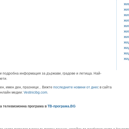
жи
жи
жи
жи
жи
жи
жи
жи
жи
жи
жи
и подробна информация за държави, градове и летища. Най-
лети.
ен, имен ден, празници... Вижте
последните новини от днес
в сайта
 онлайн медии:
Vestnicibg.com
.
а телевизионна програма в
ТВ-програма.BG