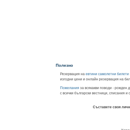
Полезно
Резервация на
евтини самолетни билети
изгодни цени и онлайн резервация на би
Пожелания
за всякакви поводи - рожден д
с всички български вестници, списания и
Съставете своя личн