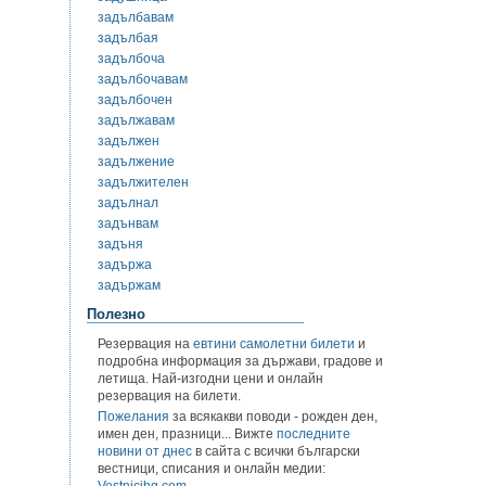
задълбавам
задълбая
задълбоча
задълбочавам
задълбочен
задължавам
задължен
задължение
задължителен
задълнал
задънвам
задъня
задържа
задържам
Полезно
Резервация на
евтини самолетни билети
и
подробна информация за държави, градове и
летища. Най-изгодни цени и онлайн
резервация на билети.
Пожелания
за всякакви поводи - рожден ден,
имен ден, празници... Вижте
последните
новини от днес
в сайта с всички български
вестници, списания и онлайн медии:
Vestnicibg.com
.