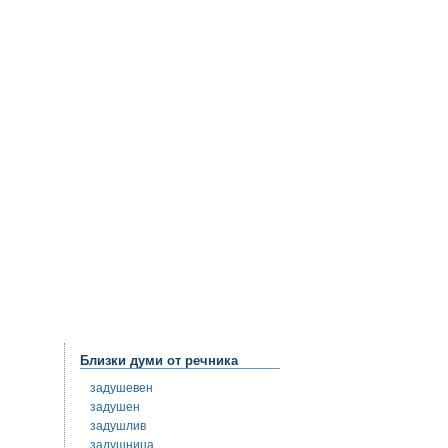
Близки думи от речника
задушевен
задушен
задушлив
задушница