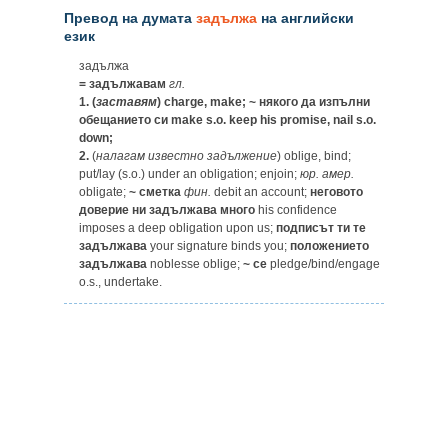
Превод на думата
задължа
на английски
език
задължа
= задължавам
гл.
1.
(
заставям
) charge, make;
~ някого да изпълни
обещанието си
make s.o. keep his promise, nail s.o.
down;
2.
(
налагам
известно
задължение
) oblige, bind;
put/lay (s.o.) under an obligation; enjoin;
юр.
амер.
obligate;
~ сметка
фин.
debit an account;
неговото
доверие ни задължава много
his confidence
imposes a deep obligation upon us;
подписът ти те
задължава
your signature binds you;
положението
задължава
noblesse oblige;
~ се
pledge/bind/engage
o.s., undertake.