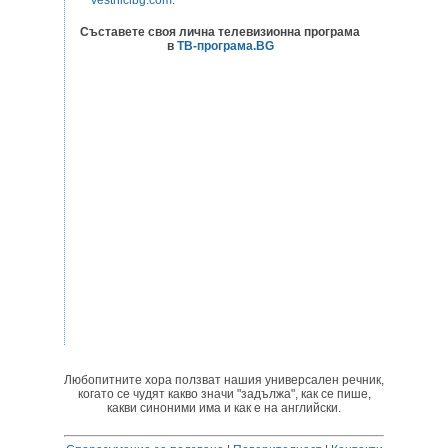
Съставете своя лична телевизионна програма
в
ТВ-програма.BG
Любопитните хора ползват нашия универсален речник,
когато се чудят какво значи "задължа", как се пише,
какви синоними има и как е на английски.