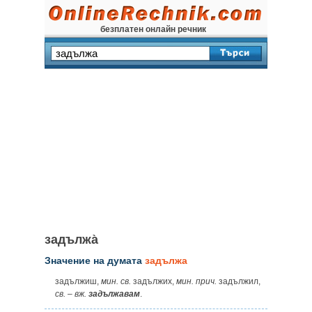
безплатен онлайн речник
задължа̀
Значение на думата
задължа
задължиш,
мин.
св.
задължих,
мин. прич.
задължил,
св.
–
вж.
задължавам
.