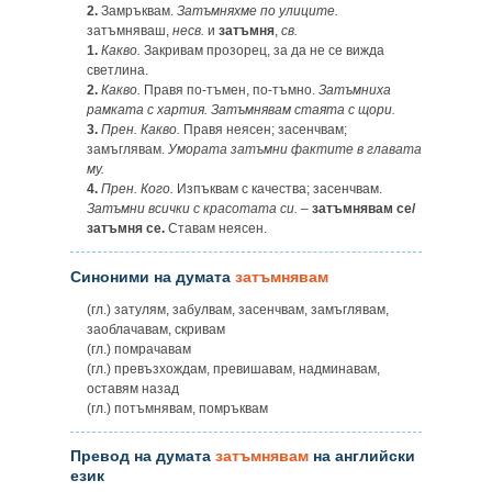
2.
Замръквам.
Затъмняхме по улиците.
затъмняваш,
несв.
и
затъмня
,
св.
1.
Какво.
Закривам прозорец, за да не се вижда
светлина.
2.
Какво.
Правя по-тъмен, по-тъмно.
Затъмниха
рамката с хартия. Затъмнявам стаята с щори.
3.
Прен.
Какво.
Правя неясен; засенчвам;
замъглявам.
Умората затъмни фактите в главата
му.
4.
Прен.
Кого.
Изпъквам с качества; засенчвам.
Затъмни всички с красотата си.
–
затъмнявам се/
затъмня се.
Ставам неясен.
Синоними на думата
затъмнявам
(гл.) затулям, забулвам, засенчвам, замъглявам,
заоблачавам, скривам
(гл.) помрачавам
(гл.) превъзхождам, превишавам, надминавам,
оставям назад
(гл.) потъмнявам, помръквам
Превод на думата
затъмнявам
на английски
език