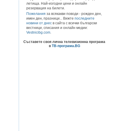
летища. Най-изгодни цени и онлайн
резервация на билети.
Пожелания
за всякакви поводи - рожден ден,
имен ден, празници... Вижте
последните
новини от днес
в сайта с всички български
вестници, списания и онлайн медии:
Vestnicibg.com
.
Съставете своя лична телевизионна програма
в
ТВ-програма.BG