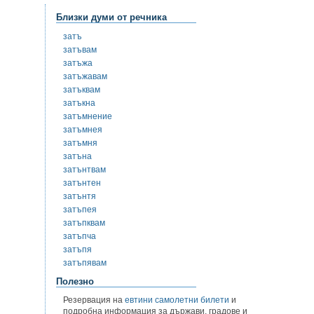
Близки думи от речника
затъ
затъвам
затъжа
затъжавам
затъквам
затъкна
затъмнение
затъмнея
затъмня
затъна
затънтвам
затънтен
затънтя
затъпея
затъпквам
затъпча
затъпя
затъпявам
Полезно
Резервация на
евтини самолетни билети
и
подробна информация за държави, градове и