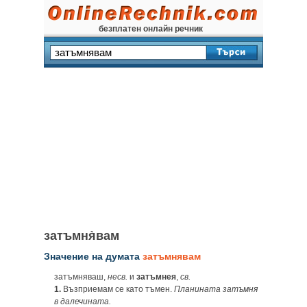
безплатен онлайн речник
затъмня̀вам
Значение на думата
затъмнявам
затъмняваш,
несв.
и
затъмнея
,
св.
1.
Възприемам се като тъмен.
Планината затъмня
в далечината.