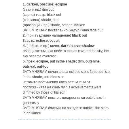
1.
darken, obscure; eclipse
(стая и пр.) dim out
(сцена) театр. black out
(светлина) shade; dim
(npoзорци и пр.) shade, screen, darken
ЗАТЪМНЯВАМ постепенно (кадър) кино fade out
2.
(при въздушно нападение)
black out
3.
астр. eclipse, occult
4.
(небето и пр.)
cover, darken, overshadow
облаци затъмниха небето clouds covered the sky, the
sky became overcast
5.
прен. eclipse, put in the shade; dim, outshine,
outrival, out-top
ЗАТЪМНЯВАМ нечия слава eclipse s.o.'s fame, put s.o.
in the shade, outshine s.o.
неговите постижения бяха затъмнени от
постиженията на сина му his achievements were
dimmed by those of his son
ЗАТЪМНЯВАМ някого с щедростта си outbid s.o. in
generosity
ЗАТЪМНЯВАМ блясъка на звездите outrival the stars
in brilliance