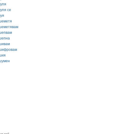
чупя
чупя се
чуя
шеметя
шеметявам
шепвам
шепна
шивам
шифровам
шия
шумен