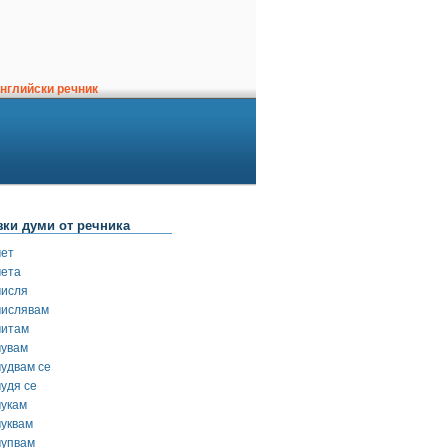
нглийски речник
зки думи от речника
чет
чета
числя
числявам
читам
чувам
чудвам се
чудя се
чукам
чуквам
чупвам