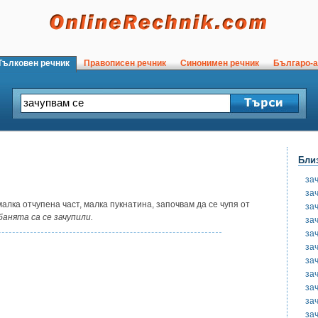
ълковен речник
Правописен речник
Синонимен речник
Българо-а
Бли
за
за
лка отчупена част, малка пукнатина, започвам да се чупя от
за
банята са се зачупили.
за
за
за
за
за
за
за
за