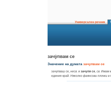
Универсален речник
Т
зачу̀пвам се
Значение на думата
зачупвам се
зачупваш се,
несв.
и
зачупя се
,
св.
Имам ма
единия край.
Няколко фаянсови плочки в 