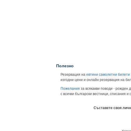
Полезно
Резервация на
евтини самолетни билети
изгодни цени и онлайн резервация на би
Пожелания
за всякакви поводи - рожден д
с всички български вестници, списания и
Съставете своя личн