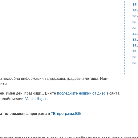
за
за
за
за
за
за
за
за
за
за
за
и подробна информация за държави, градове и летища. Най-
лети.
ен, имен ден, празници... Вижте
последните новини от днес
в сайта
 онлайн медии:
Vestnicibg.com
.
а телевизионна програма в
ТВ-програма.BG