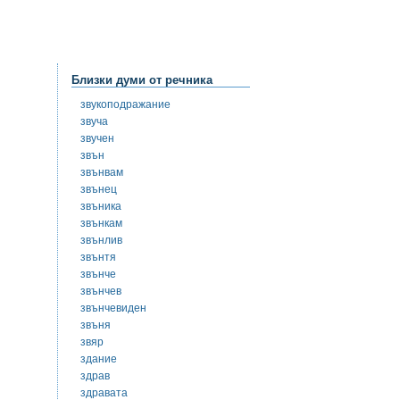
Близки думи от речника
звукоподражание
звуча
звучен
звън
звънвам
звънец
звъника
звънкам
звънлив
звънтя
звънче
звънчев
звънчевиден
звъня
звяр
здание
здрав
здравата