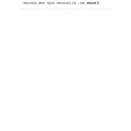
звъннах,
мин.
прич.
звъннал,
св.
–
вж.
звъня
2
.