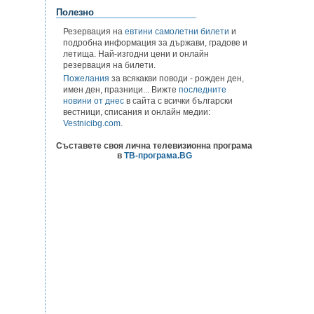
Полезно
Резервация на
евтини самолетни билети
и
подробна информация за държави, градове и
летища. Най-изгодни цени и онлайн
резервация на билети.
Пожелания
за всякакви поводи - рожден ден,
имен ден, празници... Вижте
последните
новини от днес
в сайта с всички български
вестници, списания и онлайн медии:
Vestnicibg.com
.
Съставете своя лична телевизионна програма
в
ТВ-програма.BG