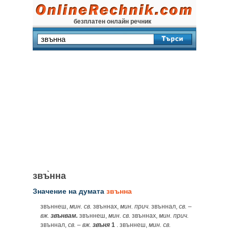
безплатен онлайн речник
звъ̀нна
Значение на думата
звънна
звъннеш,
мин.
св.
звъннах,
мин.
прич.
звъннал,
св.
–
вж.
звънвам.
звъннеш,
мин.
св.
звъннах,
мин.
прич.
звъннал,
св.
–
вж.
звъня
1
. звъннеш,
мин.
св.