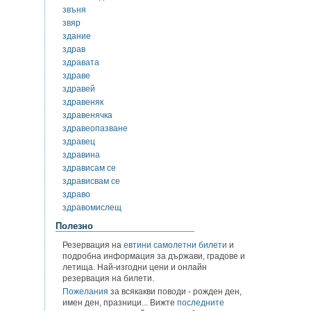
звъня
звяр
здание
здрав
здравата
здраве
здравей
здравеняк
здравенячка
здравеопазване
здравец
здравина
здрависам се
здрависвам се
здраво
здравомислещ
Полезно
Резервация на
евтини самолетни билети
и
подробна информация за държави, градове и
летища. Най-изгодни цени и онлайн
резервация на билети.
Пожелания
за всякакви поводи - рожден ден,
имен ден, празници... Вижте
последните