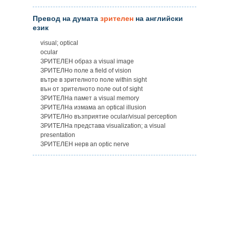
Превод на думата
зрителен
на английски
език
visual; optical
ocular
ЗРИТЕЛЕН образ а visual image
ЗРИТЕЛНо поле a field of vision
вътре в зрителното поле within sight
вън от зрителното поле out of sight
ЗРИТЕЛНа памет a visual memory
ЗРИТЕЛНа измама an optical illusion
ЗРИТЕЛНо възприятие ocular/visual perception
ЗРИТЕЛНа представа visualization; a visual
presentation
ЗРИТЕЛЕН нерв an optic nerve