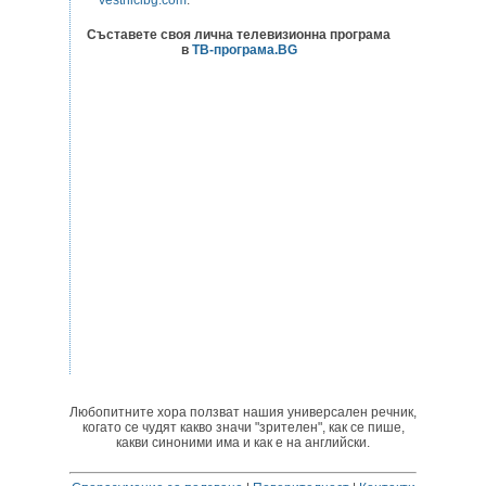
Съставете своя лична телевизионна програма
в
ТВ-програма.BG
Любопитните хора ползват нашия универсален речник,
когато се чудят какво значи "зрителен", как се пише,
какви синоними има и как е на английски.