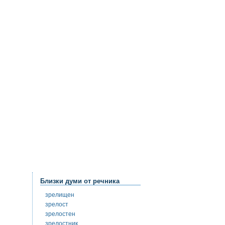
Близки думи от речника
зрелищен
зрелост
зрелостен
зрелостник