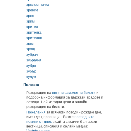
зрелостничка
зрение
зрея
зрим
зрител
зрителка
зрително
зрял
зрящ
зубрач
зубрачка
зубря
зубър
зулум
Полезно
Резервация на
евтини самолетни билети
и
подробна информация за държави, градове и
летища. Най-изгодни цени и онлайн
резервация на билети.
Пожелания
за всякакви поводи - рожден ден,
имен ден, празници... Вижте
последните
новини от днес
в сайта с всички български
вестници, списания и онлайн медии:
Vestnicibg.com
.