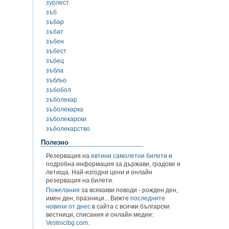
зурлест
зъб
зъбар
зъбат
зъбен
зъбест
зъбец
зъбла
зъбльо
зъбобол
зъболекар
зъболекарка
зъболекарски
зъболекарство
Полезно
Резервация на
евтини самолетни билети
и
подробна информация за държави, градове и
летища. Най-изгодни цени и онлайн
резервация на билети.
Пожелания
за всякакви поводи - рожден ден,
имен ден, празници... Вижте
последните
новини от днес
в сайта с всички български
вестници, списания и онлайн медии:
Vestnicibg.com
.