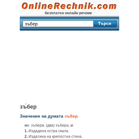
безплатен онлайн речник
зъ̀бер
Значение на думата
зъбер
мн.
зъбери, (два) зъбера,
м.
1.
Издадена остра скала.
2.
Издатина на крепостна стена.