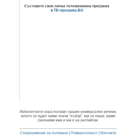
Съставете своя лична телевизионна програма
в
ТВ-програма.BG
Любопитните хора ползват нашия универсален речник,
когато се чудят какво значи "зъбер", как се пише, какви
синоними има и как е на английски.
Споразумение за ползване
|
Поверителност
|
Контакти