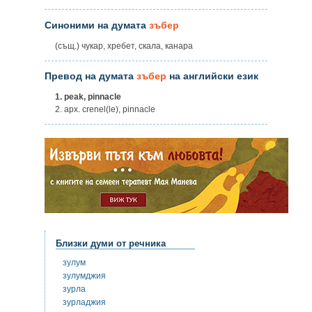
Синоними на думата
зъбер
(същ.) чукар, хребет, скала, канара
Превод на думата
зъбер
на английски език
1.
peak, pinnacle
2. apx. crenel(le), pinnacle
Близки думи от речника
зулум
зулумджия
зурла
зурладжия