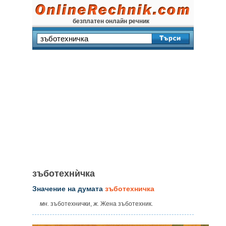
безплатен онлайн речник
зъботехнѝчка
Значение на думата
зъботехничка
мн.
зъботехнички,
ж.
Жена зъботехник.