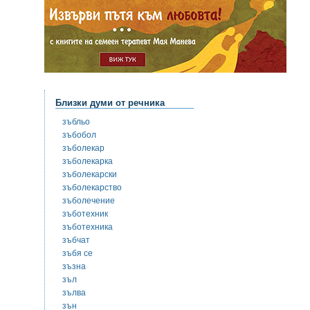
Близки думи от речника
зъбльо
зъбобол
зъболекар
зъболекарка
зъболекарски
зъболекарство
зъболечение
зъботехник
зъботехника
зъбчат
зъбя се
зъзна
зъл
зълва
зън