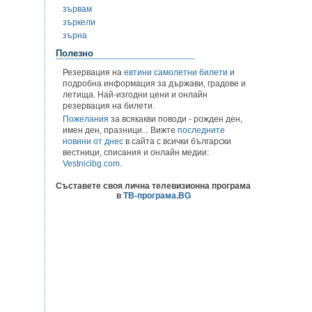
зървам
зъркели
зърна
Полезно
Резервация на
евтини самолетни билети
и
подробна информация за държави, градове и
летища. Най-изгодни цени и онлайн
резервация на билети.
Пожелания
за всякакви поводи - рожден ден,
имен ден, празници... Вижте
последните
новини от днес
в сайта с всички български
вестници, списания и онлайн медии:
Vestnicibg.com
.
Съставете своя лична телевизионна програма
в
ТВ-програма.BG