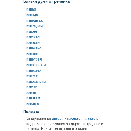
Близки думи от речника
извая
изведа
изведнъж
извеждам
изверг
известен
известие
известно
известя
изветрея
изветрявам
извехтея
извехтя
извехтявам
извечен
извея
извивам
извивка
Полезно
Резервация на
евтини самолетни билети
и
подробна информация за държави, градове и
летища. Най-изгодни цени и онлайн