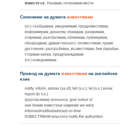
известя се
. Узнавам, получавам вести.
Синоними на думата
известявам
(гл.) съобщавам, уведомявам, предизвестявам,
информирам, донасям, обаждам, разкривам,
откривам, разгласявам, обявявам, публикувам,
обнародвам, давам гласност, оповестявам, правя
достояние, разтръбяван, възвестявам, бия барабан,
сторвам хабер, предупреждавам
(гл.) осведомявам
Превод на думата
известявам
на английски
език
notify, inform, advise (за of); tell (s.o.), let (s.o.) know;
report (to s.o.)
(разгласявам) announce, give notice of
ние бяхме известени навреме we were
informed/notified/advised on time
ИЗВЕСТЯВАМ властите notify the authorities