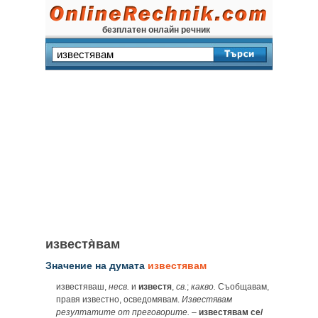
безплатен онлайн речник
известя̀вам
Значение на думата
известявам
известяваш,
несв.
и
известя
,
св.
;
какво.
Съобщавам,
правя известно, осведомявам.
Известявам
резултатите от преговорите.
–
известявам се/