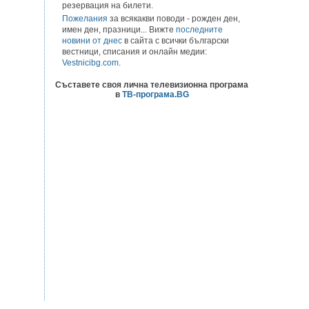
резервация на билети.
Пожелания
за всякакви поводи - рожден ден,
имен ден, празници... Вижте
последните
новини от днес
в сайта с всички български
вестници, списания и онлайн медии:
Vestnicibg.com
.
Съставете своя лична телевизионна програма
в
ТВ-програма.BG