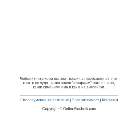
Любопитните хора ползват нашия универсален речник,
когато се чудят какво значи "изкормям", как се пише,
какви синоними има и как е на английски.
Споразумение за ползване
|
Поверителност
|
Контакти
Copyright © OnlineRechnik.com