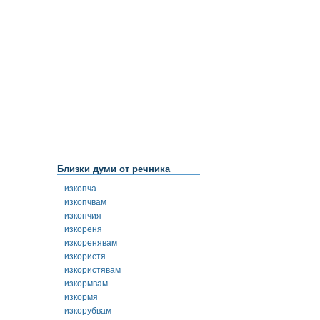
Близки думи от речника
изкопча
изкопчвам
изкопчия
изкореня
изкоренявам
изкористя
изкористявам
изкормвам
изкормя
изкорубвам