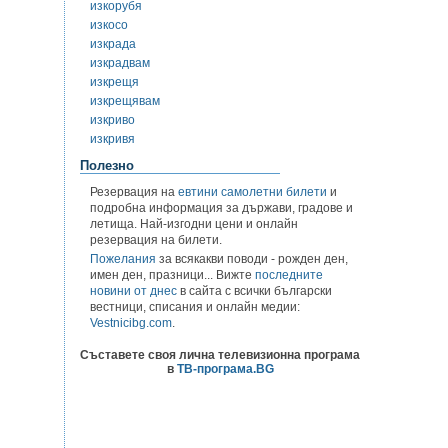
изкорубя
изкосо
изкрада
изкрадвам
изкрещя
изкрещявам
изкриво
изкривя
Полезно
Резервация на
евтини самолетни билети
и
подробна информация за държави, градове и
летища. Най-изгодни цени и онлайн
резервация на билети.
Пожелания
за всякакви поводи - рожден ден,
имен ден, празници... Вижте
последните
новини от днес
в сайта с всички български
вестници, списания и онлайн медии:
Vestnicibg.com
.
Съставете своя лична телевизионна програма
в
ТВ-програма.BG