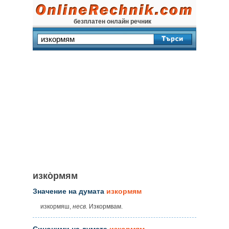
безплатен онлайн речник
изко̀рмям
Значение на думата
изкормям
изкормяш,
несв.
Изкормвам.
Синоними на думата
изкормям