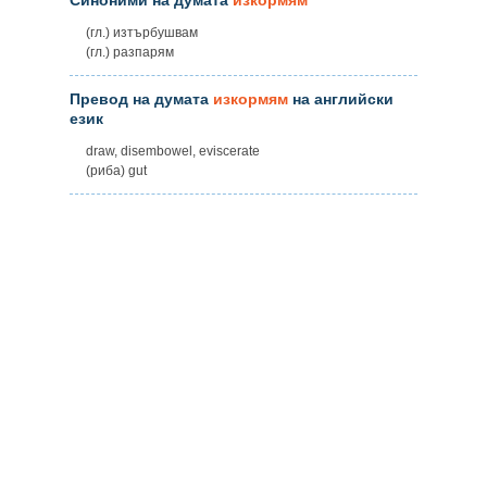
(гл.) изтърбушвам
(гл.) разпарям
Превод на думата
изкормям
на английски
език
draw, disembowel, eviscerate
(риба) gut