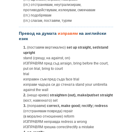
(гл.) отстранявам, неутрализирам,
противодействувам, излекувам, смекчавам
(гл.) подобрявам
(гл.) слагам, поставям, турям
Превод на думата
изправям
на английски
език
1.
(поставям вертикално)
set up straight, set/stand
upright
stand (срещу, на against, on)
ИЗПРАВЯМ пред съд arraign, bring before the court,
put on trial, bring to court
trial
изправен съм пред съда face trial
изправи чадъра си до стената stand your umbrella
against the wall
2.
(нещо криво)
straighten (out), make/put/set straight
(кост, навехнато) set
3.
(поправям)
correct, make good; rectify; redress
(отстранявам повреда) repair
(в морално отношение) reform
ИЗПРАВЯМ неправда redress a wrong
ИЗПРАВЯМ грешка correct/rectify a mistake