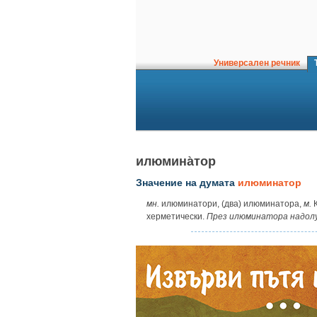
Универсален речник
Т
илюмина̀тор
Значение на думата
илюминатор
мн.
илюминатори, (два) илюминатора,
м.
К
херметически.
През илюминатора надолу