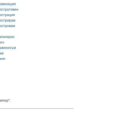
юминация
юстративен
юстрация
юстрирам
юстровам
агинерен
аго
ажинизъм
ам
ане
атор
".