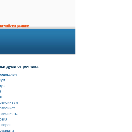
нглийски речник
зки думи от речника
еоцекален
еум
еус
и
ик
юзионизъм
юзионист
юзионистка
юзия
юзорен
юминати