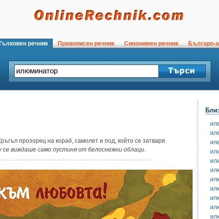
ълковен речник
Правописен речник
Синонимен речник
Българо-а
Бли
ил
ил
ръгъл прозорец на кораб, самолет и под, който се затваря
ил
 се виждаше само пустиня от белоснежни облаци.
ил
ил
ил
ил
ил
ил
ил
ил