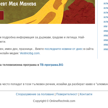
ил
ил
ил
ил
ил
им
им
им
и подробна информация за държави, градове и летища. Най-
им
лети.
им
ен, имен ден, празници... Вижте
последните новини от днес
в сайта
им
 онлайн медии:
Vestnicibg.com
.
а телевизионна програма в
ТВ-програма.BG
 често попадат в този тълковен речник, искайки да разберат какво е "
илюмин
Споразумение за ползване
|
Поверителност
|
Контакти
Copyright © OnlineRechnik.com