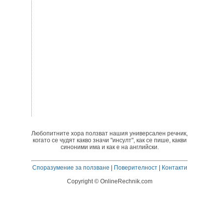
Любопитните хора ползват нашия универсален речник,
когато се чудят какво значи "инсулт", как се пише, какви
синоними има и как е на английски.
Споразумение за ползване
|
Поверителност
|
Контакти
Copyright © OnlineRechnik.com