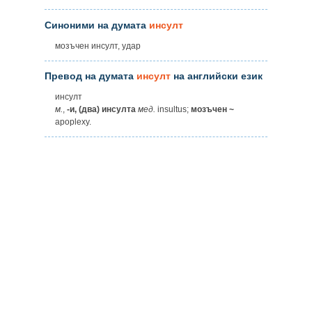
Синоними на думата
инсулт
мозъчен инсулт, удар
Превод на думата
инсулт
на английски език
инсулт
м.
,
-и, (два) инсулта
мед.
insultus;
мозъчен ~
apoplexy.