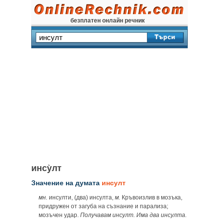
безплатен онлайн речник
инсу̀лт
Значение на думата
инсулт
мн.
инсулти, (два) инсулта,
м.
Кръвоизлив в мозъка,
придружен от загуба на съзнание и парализа;
мозъчен удар.
Получавам инсулт. Има два инсулта.