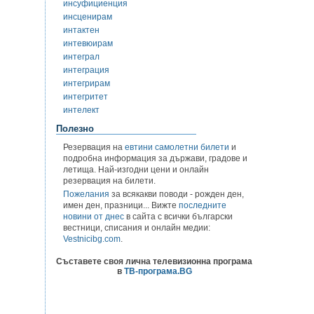
инсуфициенция
инсценирам
интактен
интевюирам
интеграл
интеграция
интегрирам
интегритет
интелект
Полезно
Резервация на
евтини самолетни билети
и
подробна информация за държави, градове и
летища. Най-изгодни цени и онлайн
резервация на билети.
Пожелания
за всякакви поводи - рожден ден,
имен ден, празници... Вижте
последните
новини от днес
в сайта с всички български
вестници, списания и онлайн медии:
Vestnicibg.com
.
Съставете своя лична телевизионна програма
в
ТВ-програма.BG