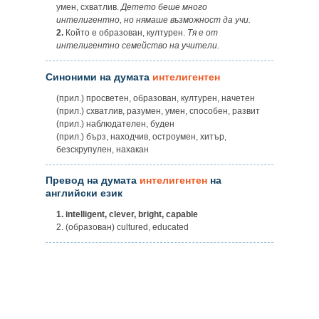
умен, схватлив.
Детето беше много
интелигентно, но нямаше възможност да учи.
2.
Който е образован, културен.
Тя е от
интелигентно семейство на учители.
Синоними на думата
интелигентен
(прил.) просветен, образован, културен, начетен
(прил.) схватлив, разумен, умен, способен, развит
(прил.) наблюдателен, буден
(прил.) бърз, находчив, остроумен, хитър,
безскрупулен, нахакан
Превод на думата
интелигентен
на
английски език
1.
intelligent, clever, bright, capable
2. (образован) cultured, educated