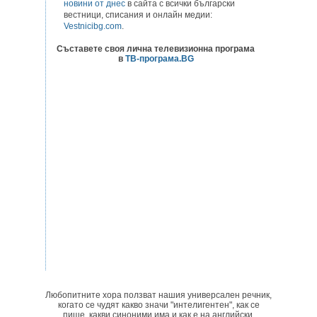
новини от днес
в сайта с всички български
вестници, списания и онлайн медии:
Vestnicibg.com
.
Съставете своя лична телевизионна програма
в
ТВ-програма.BG
Любопитните хора ползват нашия универсален речник,
когато се чудят какво значи "интелигентен", как се
пише, какви синоними има и как е на английски.