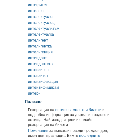
интегритет
интелект
интелектуален
интелектуалец
интелектуализъм
интелектуалка
интелигент
интелигентка
интелигенция
интендант
интендантство
интензивен
интензитет
интензификация
интензифицирам
интер-
Полезно
Резервация на
евтини самолетни билети
и
подробна информация за държави, градове и
летища. Най-изгодни цени и онлайн
резервация на билети.
Пожелания
за всякакви поводи - рожден ден,
имен ден, празници... Вижте
последните