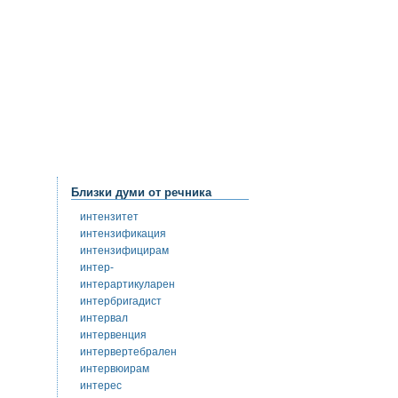
Близки думи от речника
интензитет
интензификация
интензифицирам
интер-
интерартикуларен
интербригадист
интервал
интервенция
интервертебрален
интервюирам
интерес