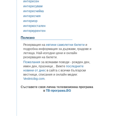
интересен
интересувам
интересчийка
интересчия
интериор
интеркостален
интеркурентен
Полезно
Резервация на
евтини самолетни билети
и
подробна информация за държави, градове и
летища. Най-изгодни цени и онлайн
резервация на билети.
Пожелания
за всякакви поводи - рожден ден,
имен ден, празници... Вижте
последните
новини от днес
в сайта с всички български
вестници, списания и онлайн медии:
Vestnicibg.com
.
Съставете своя лична телевизионна програма
в
ТВ-програма.BG