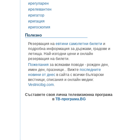
ирегуларен
ирелевантен
иригатор
иригация
иригоскопия
Полезно
Резервация на
евтини самолетни билети
и
подробна информация за държави, градове и
летища. Най-изгодни цени и онлайн
резервация на билети.
Пожелания
за всякакви поводи - рожден ден,
имен ден, празници... Вижте
последните
новини от днес
в сайта с всички български
вестници, списания и онлайн медии:
Vestnicibg.com
.
Съставете своя лична телевизионна програма
в
ТВ-програма.BG