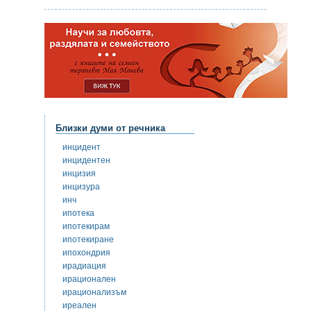
Близки думи от речника
инцидент
инцидентен
инцизия
инцизура
инч
ипотека
ипотекирам
ипотекиране
ипохондрия
ирадиация
ирационален
ирационализъм
иреален