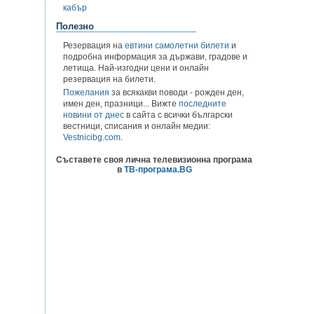
кабър
Полезно
Резервация на
евтини самолетни билети
и
подробна информация за държави, градове и
летища. Най-изгодни цени и онлайн
резервация на билети.
Пожелания
за всякакви поводи - рожден ден,
имен ден, празници... Вижте
последните
новини от днес
в сайта с всички български
вестници, списания и онлайн медии:
Vestnicibg.com
.
Съставете своя лична телевизионна програма
в
ТВ-програма.BG