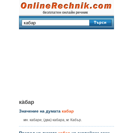
безплатен онлайн речник
ка̀бар
Значение на думата
кабар
мн.
кабари, (два) кабара,
м.
Кабър.
Превод на думата
кабар
на английски език