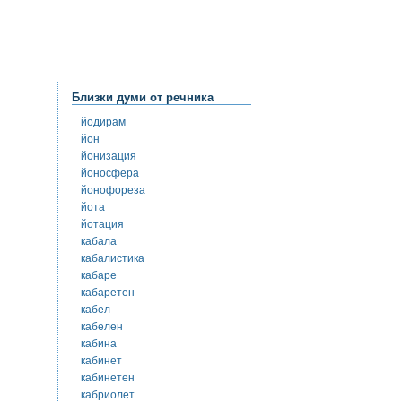
Близки думи от речника
йодирам
йон
йонизация
йоносфера
йонофореза
йота
йотация
кабала
кабалистика
кабаре
кабаретен
кабел
кабелен
кабина
кабинет
кабинетен
кабриолет