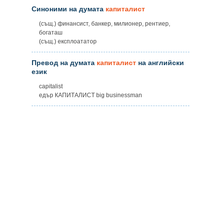
Синоними на думата
капиталист
(същ.) финансист, банкер, милионер, рентиер,
богаташ
(същ.) експлоататор
Превод на думата
капиталист
на английски
език
capitalist
едър КАПИТАЛИСТ big businessman