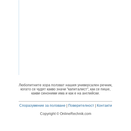
Любопитните хора ползват нашия универсален речник,
когато се чудят какво значи "капиталист", как се пише,
какви синоними има и как е на английски.
Споразумение за ползване
|
Поверителност
|
Контакти
Copyright © OnlineRechnik.com