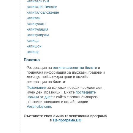
капитализъм
капиталистически
капиталовложение
капитан
капитулант
капитулация
капитулирам
капица
капишон
капище
Полезно
Резервация на
евтини самолетни билети
и
подробна информация за държави, градове и
летища. Най-изгодни цени и онлайн
резервация на билети.
Пожелания
за всякакви поводи - рожден ден,
имен ден, празници... Вижте
последните
новини от днес
в сайта с всички български
вестници, списания и онлайн медии:
Vestnicibg.com
.
Съставете своя лична телевизионна програма
в
ТВ-програма.BG