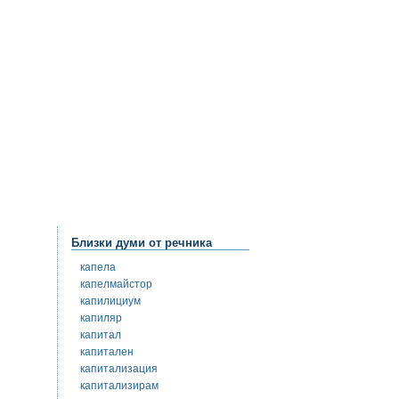
Близки думи от речника
капела
капелмайстор
капилициум
капиляр
капитал
капитален
капитализация
капитализирам