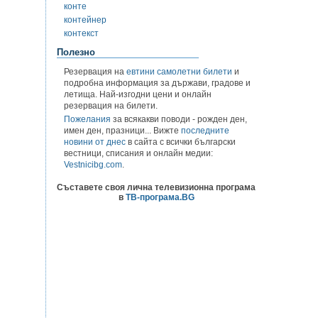
конте
контейнер
контекст
Полезно
Резервация на
евтини самолетни билети
и
подробна информация за държави, градове и
летища. Най-изгодни цени и онлайн
резервация на билети.
Пожелания
за всякакви поводи - рожден ден,
имен ден, празници... Вижте
последните
новини от днес
в сайта с всички български
вестници, списания и онлайн медии:
Vestnicibg.com
.
Съставете своя лична телевизионна програма
в
ТВ-програма.BG