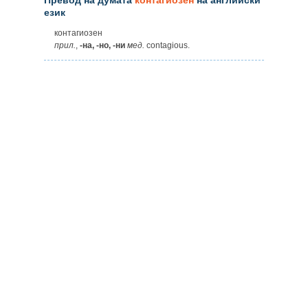
език
контагиозен
прил.
,
-на, -но, -ни
мед.
contagious.