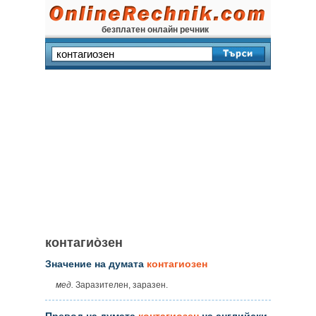
безплатен онлайн речник
контагио̀зен
Значение на думата
контагиозен
мед.
Заразителен, заразен.
Превод на думата
контагиозен
на английски