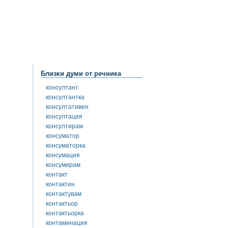
Близки думи от речника
консултант
консултантка
консултативен
консултация
консултирам
консуматор
консуматорка
консумация
консумирам
контакт
контактен
контактувам
контактьор
контактьорка
контаминация