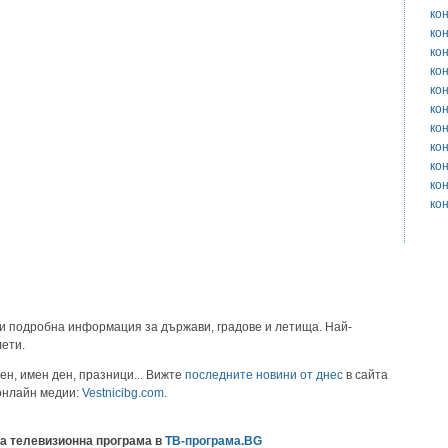
ко
ко
ко
ко
ко
ко
ко
ко
ко
ко
ко
и подробна информация за държави, градове и летища. Най-
лети.
ен, имен ден, празници... Вижте
последните новини от днес
в сайта
 онлайн медии:
Vestnicibg.com
.
а телевизионна програма в
ТВ-програма.BG