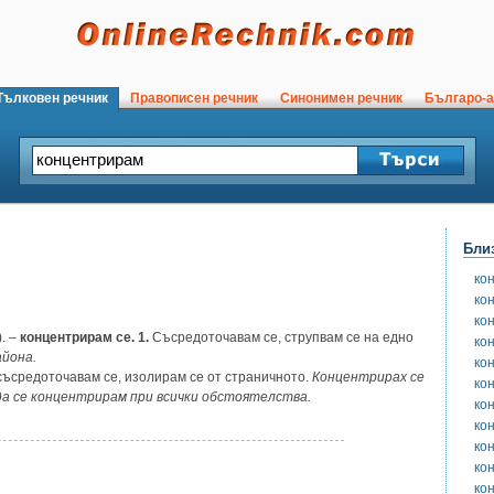
ълковен речник
Правописен речник
Синонимен речник
Българо-а
Бли
ко
ко
ко
. –
концентрирам се. 1.
Съсредоточавам се, струпвам се на едно
ко
айона.
ко
ъсредоточавам се, изолирам се от страничното.
Концентрирах се
ко
да се концентрирам при всички обстоятелства.
ко
ко
ко
ко
ко