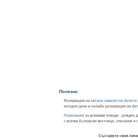
Полезно
Резервация на
евтини самолетни билети
изгодни цени и онлайн резервация на би
Пожелания
за всякакви поводи - рожден д
с всички български вестници, списания и
Съставете своя личн