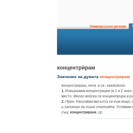
Универсален речник
Т
концентрѝрам
Значение на думата
концентрирам
концентрираш,
несв.
и
св.
;
какво/кого.
1.
Извършвам концентрация (в 1 и 2 знач.)
място.
Много войска се концентрира в р
2.
Прен.
Насочвам мисълта си към нещо; с
и започнах да пиша статията. Успявам 
същ.
концентриране
,
ср.