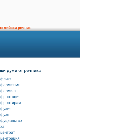
нглийски речник
зки думи от речника
нфликт
нформизъм
нформист
нфронтация
нфронтирам
нфузия
нфузя
нфуцианство
нха
нцентрат
нцентрация