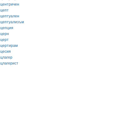
нцентричен
нцепт
нцептуален
нцептуализъм
нцепция
нцерн
нцерт
нцертирам
нцесия
нцлагер
нцлагерист