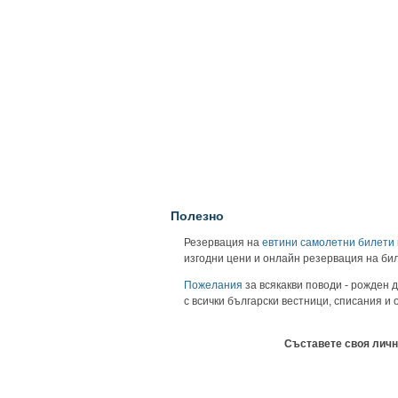
Полезно
Резервация на
евтини самолетни билети
изгодни цени и онлайн резервация на би
Пожелания
за всякакви поводи - рожден д
с всички български вестници, списания и
Съставете своя личн