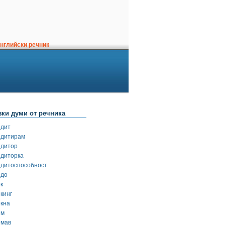
нглийски речник
зки думи от речника
едит
едитирам
едитор
едиторка
едитоспособност
едо
к
кинг
екна
ем
емав