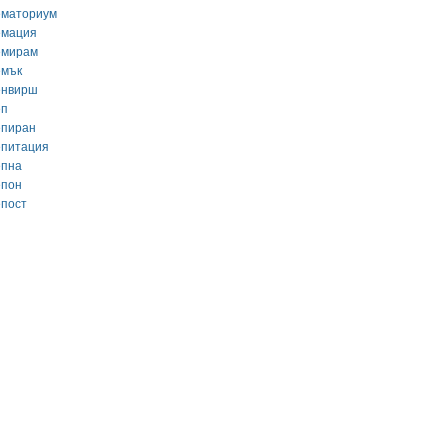
ематориум
емация
емирам
емък
енвирш
еп
епиран
епитация
епна
епон
епост