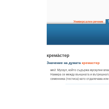
Универсален речник
Т
крема̀стер
Значение на думата
кремастер
мед.
Мускул, който съдържа мускулни влак
Намира се между външната и вътрешната 
семенника (тестиса) като отдалечава или