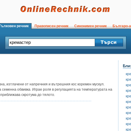
ълковен речник
Правописен речник
Синонимен речник
Българо-а
Бли
кр
кр
на, изтлачени от напречния и вътрешния кос коремен мускул.
кр
семенна обвивка. Играе роля в регулацията на температурата на
кр
 приближава скротума до тялото.
кр
кр
кре
кре
кр
кр
кр