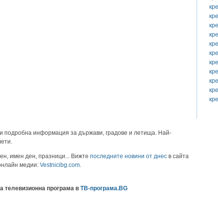
кр
кр
кр
кр
кр
кр
кр
кр
кр
кр
кр
и подробна информация за държави, градове и летища. Най-
лети.
ен, имен ден, празници... Вижте
последните новини от днес
в сайта
 онлайн медии:
Vestnicibg.com
.
а телевизионна програма в
ТВ-програма.BG